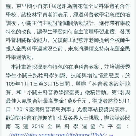
醒。東里國小自第1屆起即為南花蓮全民科學週的合作
學校，該校林宇貞老師表示，經過科普教學宅急便的培
訓後，小關主們主動討論闖關活動設計、進行帶有學校
特色的改良，讓學生學習如何自主管理學習進度、發展
科普相關探索能力。光復商工紀燕萍老師提到全校師生
投入全民科學週盛況空前，未來將繼續支持南花蓮全民
科學週活動。
本計畫為挖掘更有特色的在地科普教案，並培訓優秀
學生小關主熟稔科學知識、技能與增進情意態度，於
109年1月1日至3月15日間，舉辦「科普教案設計競
賽」和「小關主科普教學擂臺賽」徵稿活動。第1名與
最佳人氣獎合計最高獎金1萬6千元，得獎者將於5月1
日「2019臺灣科普環島列車」光復車站授獎與演示。
歡迎對科普有興趣的師生及各界人士挑戰，辦法請參閱
南花蓮2019全民科學週協作平臺：
〈https://sites.google.com/site/popsci19sh/〉
。