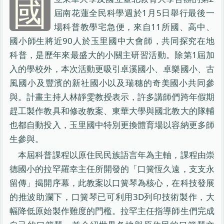
國
屆南花蓮全民科學週於1月5日舉行最後一
場科普教學宅急便，來自11所國、高中、
國小師生將近90人於玉里國中大會師，共同探究在地
科普，是歷年來最盛大的小關主研習活動。除第1屆加
入的學校外，本次活動更吸引卓溪國小、卓樂國小、古
風國小及豐濱的新社國小以及瑞穗的奇美國小共同參
與。計畫主持人林靜雯教授表示，許多講師們跨年假期
趕工製作教具和修改教案、東華大學與國北教大的隊輔
也都自動投入，玉里國中特別更換體育場以容納更多師
生參與。
本屆科普課程以原住民民族語言年為主軸，課程由崇
德國小的拉罕羅幸主任所開發的「口簧恆久遠，支支永
留傳」揭開序幕，此教案以口簧琴為核心，在科技發展
的推波助瀾下，口簧琴已可利用3D列印技術製作，大
幅降低原始製作難度的門檻。拉罕主任指導師生們完成