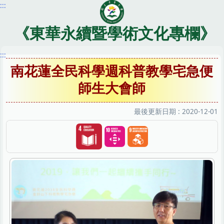
:::
跳
到
主
《東華永續暨學術文化專欄》
要
內
:::
容
南花蓮全民科學週科普教學宅急便
區
師生大會師
最後更新日期 :
2020-12-01