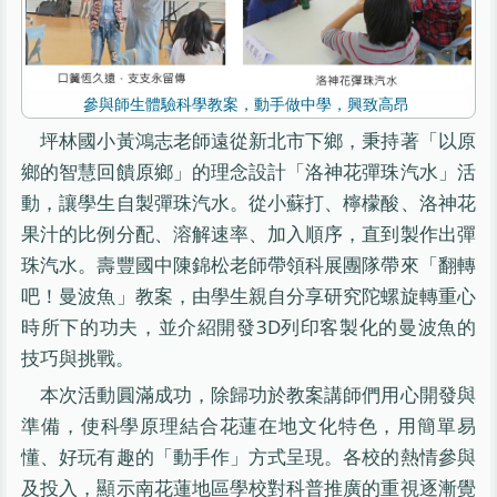
參與師生體驗科學教案，動手做中學，興致高昂
坪林國小黃鴻志老師遠從新北市下鄉，秉持著「以原
鄉的智慧回饋原鄉」的理念設計「洛神花彈珠汽水」活
動，讓學生自製彈珠汽水。從小蘇打、檸檬酸、洛神花
果汁的比例分配、溶解速率、加入順序，直到製作出彈
珠汽水。壽豐國中陳錦松老師帶領科展團隊帶來「翻轉
吧！曼波魚」教案，由學生親自分享研究陀螺旋轉重心
時所下的功夫，並介紹開發3D列印客製化的曼波魚的
技巧與挑戰。
本次活動圓滿成功，除歸功於教案講師們用心開發與
準備，使科學原理結合花蓮在地文化特色，用簡單易
懂、好玩有趣的「動手作」方式呈現。各校的熱情參與
及投入，顯示南花蓮地區學校對科普推廣的重視逐漸覺