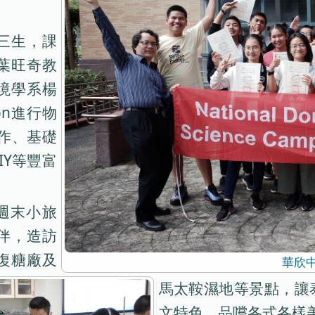
三生，課
葉旺奇教
境學系楊
on進行物
作、基礎
IY等豐富
週末小旅
陪伴，造訪
復糖廠及
華欣
馬太鞍濕地等景點，讓
文特色，品嚐各式各樣