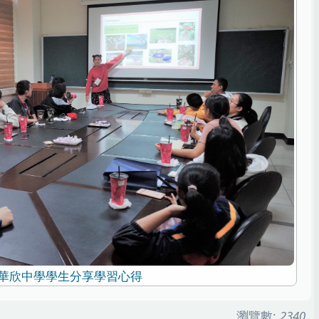
華欣中學學生分享學習心得
瀏覽數:
2340