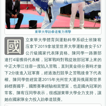
東華大學跆拳道奮力博擊
國
立東華大學體育與運動科學系碩士班陳宥
庒拿下2019拿坡里世界大學運動會女子57
公斤級國家代表隊資格。陳同學一路勝部
連打4場獲得代表權，冠軍戰時對戰從敗部冠軍上來的
中正大學江佳蓉一度陷入苦戰，直到黃金得分賽時才搶
下2分後進入冠軍賽，經過激烈競爭之苦戰後拿下代表
權。陳同學曾經當選2015年光州世大運與俄羅斯世界
錦標賽國手，國際賽事經驗相當豐富，也是國內冠軍的
常客。陳宥庒同學表示，很感謝東華大學全力支持，讓
她在國家隊全力投入跆拳道競賽。