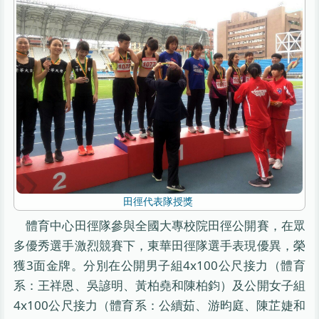
田徑代表隊授獎
體育中心田徑隊參與全國大專校院田徑公開賽，在眾
多優秀選手激烈競賽下，東華田徑隊選手表現優異，榮
獲3面金牌。分別在公開男子組4x100公尺接力（體育
系：王祥恩、吳諺明、黃柏堯和陳柏鈞）及公開女子組
4x100公尺接力（體育系：公續茹、游昀庭、陳芷婕和