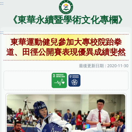
:::
跳
到
主
《東華永續暨學術文化專欄》
要
內
:::
容
東華運動健兒參加大專校院跆拳
區
道、田徑公開賽表現優異成績斐然
最後更新日期 :
2020-11-30