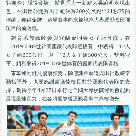
郭姵吟）獲得金牌。體育系大一新鮮人吳諺明表現出
色，在田徑公開賽男子組決賽200公尺跑出21秒75的
佳績，獲得金牌。這場賽事向來被視為大專運動會田徑
項目的前哨戰。
體育系郭姵吟參與宜蘭金同春女子龍舟隊，在
「2019 IDBF世錦賽國家代表隊選拔賽」中獲得「12人
女子組200公尺」與「12人女子組500公尺」雙料冠
軍，順利取得2019 IDBF世錦賽的國家代表隊資格。
東華運動健兒屢屢獲獎，除感謝跆拳道與田徑教練辛
勤指導外，也要感謝趙涵㨗校長對於運動代表隊的支
持，期待今年4月27日舉行之全國大專校院運動會能夠
展現最佳實力，在各項國際級運動賽事中為校增光。