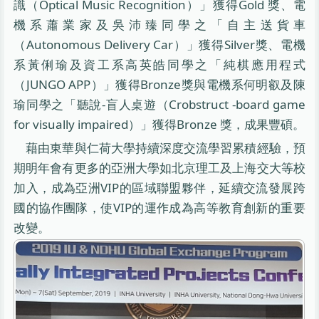
識（Optical Music Recognition）」獲得Gold 獎、電
機系蕭業家及吳沛臻同學之「自主送貨車
（Autonomous Delivery Car）」獲得Silver獎、電機
系黃俐瑜及資工系高英皓同學之「純棋應用程式
（JUNGO APP）」獲得Bronze獎與電機系何明叡及陳
瑜同學之「聽說-盲人桌遊（Crobstruct -board game
for visually impaired）」獲得Bronze 獎，成果豐碩。
藉由東華與仁荷大學持續深度交流學習累積經驗，預
期明年會有更多的亞洲大學如北京理工及上海交大等校
加入，成為亞洲VIP的區域聯盟夥伴，延續交流發展跨
國的協作團隊，使VIP的運作成為高等教育創新的重要
改變。