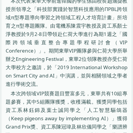
本次代表東華大學前進韓國的學生係由校長趙涵㨗教
授所領導之「科技部實踐於智慧科技應用的ΠPBL跨領
域π型專題導向學習之跨領域工程人才培育計畫」所培
育之π型專題團隊。由電機系陳震宇教授及資工系顏士
淨教授於9月2-8日帶領赴仁荷大學進行為期1週之「國
際跨領域垂直整合專題學程研討會（VIP
Conference）」。期間東華VIP團隊參與仁荷大學所舉
辦之Engineering Festival，東華2位領隊教授亦受仁荷
大學校方之邀請，於「2019 International Workshop
on Smart City and AI」中演講，並與相關領域之學者
進行學術交流。
本次跨領域VIP競賽題目豐富多元，東華共有10組專
題參賽，其中5組團隊獲獎，收穫滿載。獲獎同學包括
資工系林鈺錦及葉士誠同學之「人工智慧驅鴿器
（Keep pigeons away by implementing AI）」獲得
Grand Prix獎、資工系陳冠瑋及林欣儀同學之「樂譜辨