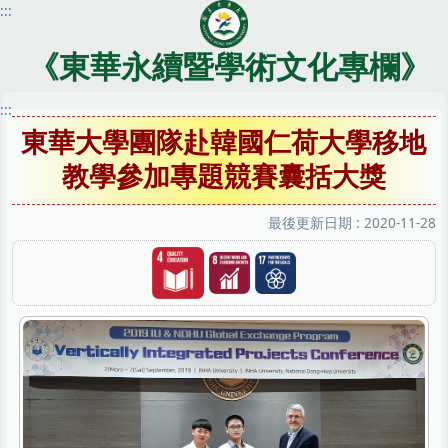
:::
跳
到
主
《東華永續暨學術文化專欄》
要
內
:::
容
東華大學團隊赴韓國仁荷大學移地
區
教學參加專題競賽囊括大獎
最後更新日期 :
2020-11-28