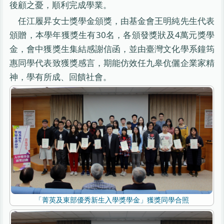
後顧之憂，順利完成學業。
任江履昇女士獎學金頒獎，由基金會王明純先生代表
頒贈，本學年獲獎生有30名，各頒發獎狀及4萬元獎學
金，會中獲獎生集結感謝信函，並由臺灣文化學系鐘筠
惠同學代表致獲獎感言，期能仿效任九皋伉儷企業家精
神，學有所成、回饋社會。
「菁英及東部優秀新生入學獎學金」獲獎同學合照