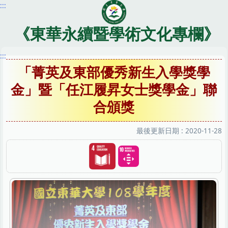
:::
跳
到
主
《東華永續暨學術文化專欄》
要
內
:::
容
「菁英及東部優秀新生入學獎學
區
金」暨「任江履昇女士獎學金」聯
合頒獎
最後更新日期 :
2020-11-28