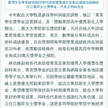
臺灣文化學系鐘筠惠同學代表致獲獎感言並集結感謝信函轉給
「任江履昇女士獎學金」代表王明純先生
今年配合大學甄選參採學科與級距調整，修訂「菁英
學生獎學金設置辦法」及「獎勵東部高中優秀新生入學
辦法」，擴大大學部新生獎助對象，凡符合個人申請或
繁星推薦入學管道國文、英文、數學級分單科或合科，
術科成績優異，且在學期間每學期學業成績維持在班級
前20%者，依獎勵資格條件，核發在校最高四年學雜費
全免或30萬元獎學金之補助。
林信鋒副校長代表頒發菁英及東部優秀入學獲獎生獎
狀時表示，菁英獎學金的設置主要為網羅全臺各地區優
秀學子加入東華行列，另因學校位屬臺灣東部地區，地
緣上更應優先照顧東部學子，故設立東部新生入學獎學
金，希望獲獎同學保持高中時期優秀表現，能在大學有
更好的學習成果。同時也代表校方感謝任九皋伉儷，設
立任江履昇女士獎學金，讓更多同學能於學習中無經濟