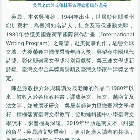
吳晟老師與花蓮林區管理處楊瑞芬處長
吳晟，本名吳勝雄，1944年出生，世居彰化縣溪州
鄉圳寮村，為臺灣知名詩人，社會及環保運動先驅，
1980年曾獲美國愛荷華國際寫作計畫（International
Writing Program）之邀請，赴美從事創作，馳譽全球
文壇。先後榮獲中國優秀青年詩人獎、吳望堯中國現代
詩獎、彰化縣磺溪文學獎特別貢獻獎、吳三連文學獎新
詩類、臺灣文學金典獎新詩類及臺灣文學家牛津獎之肯
定。
陳益源教授介紹與稱讚吳晟老師的作品自1980年以
來，被收入於各種教科書，譯成英文、韓文、越南文及
法文等，並被廣泛研究。吳晟老師努力播撒臺灣文學種
籽，積極落實臺灣文學教育，協助編輯國中小學臺灣文
學讀本，影響極為深遠。2019年出版越南文本《甜蜜
的負荷 - 吳晟詩文雙重奏》，更引起廣大讀者的共鳴，