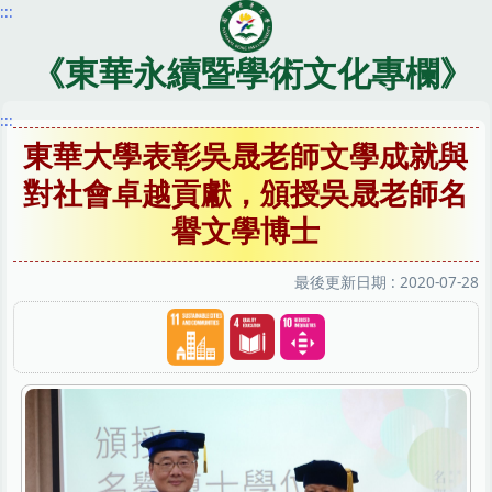
:::
跳
到
主
《東華永續暨學術文化專欄》
要
內
:::
容
東華大學表彰吳晟老師文學成就與
區
對社會卓越貢獻，頒授吳晟老師名
譽文學博士
最後更新日期 :
2020-07-28