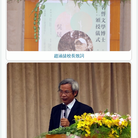
趙涵㨗校長致詞