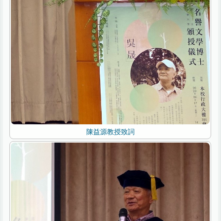
陳益源教授致詞