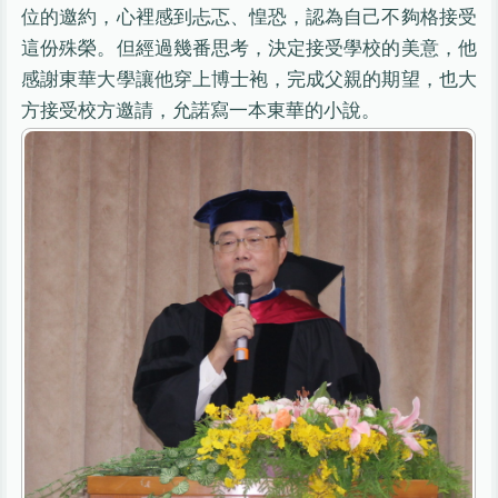
位的邀約，心裡感到忐忑、惶恐，認為自己不夠格接受
這份殊榮。但經過幾番思考，決定接受學校的美意，他
感謝東華大學讓他穿上博士袍，完成父親的期望，也大
方接受校方邀請，允諾寫一本東華的小說。