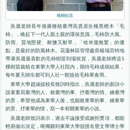
植樹紀念
吳晟老師長年推廣種植臺灣高貴原生種黑檀木「毛
柿」，喚起下一代人親土親的環保意識，毛柿防大風、
防雨、質地堅硬、耐鹽又耐旱，「啥米攏無驚」的優
點，是最好的防風林木。花蓮林區管理處長楊瑞芬特地
帶著吳晟最喜歡的毛柿樹苗到場祝賀，吳晟老師將這5
棵樹苗栽植在東華大學人社院內，期待毛柿成樹結果，
每年夏天師生都可到人社一館撿拾毛柿果食用。
東華大學趙涵㨗校長致詞時指出，吳晟老師的新詩小
說著重寫臺灣的人、敘臺灣的事、抒臺灣的情、繪臺灣
的景，希望他成為東華人後，也能敘東華的事、繪東華
的景、抒東華的情，寫一本有關東華的小說。
吳晟老師致詞表示，過去不論接受或婉拒獎項，都能
輕易做出決定，唯獨聽到東華大學頒授名譽文學博士學