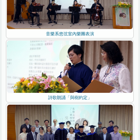
音樂系悠弦室內樂團表演
詩歌朗誦「與樹約定」