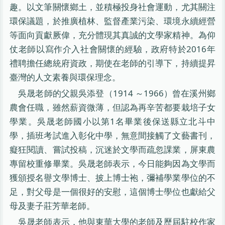
趣。以文筆關懷鄉土，並積極投身社會運動，尤其關注
環保議題，於推廣植林、監督產業污染、環境永續經營
等面向貢獻厥偉，充分體現其真誠的文學家精神。為仰
仗老師以寫作介入社會關懷的經驗，政府特於2016年
禮聘擔任總統府資政，期使在老師的引導下，持續提昇
臺灣的人文素養與環保理念。
吳晟老師的父親吳添登（1914 ～1966）曾在溪州鄉
農會任職，雖然薪資微薄，但認為再辛苦都要栽培子女
學業。吳晟老師國小以第1名畢業後保送縣立北斗中
學，插班考試進入彰化中學，無意間接觸了文藝書刊，
癡狂閱讀、嘗試投稿，沉迷於文學而疏忽課業，屏東農
專留校重修畢業。吳晟老師表示，今日能夠因為文學而
獲頒授名譽文學博士、披上博士袍，彌補學業學位的不
足，對父母是一個很好的安慰，這個博士學位也獻給父
母及妻子莊芳華老師。
吳晟老師表示，他與東華大學的老師及歷屆駐校作家