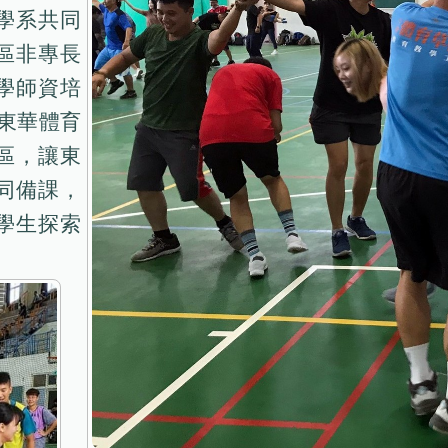
學系共同
區非專長
學師資培
手東華體育
區，讓東
同備課，
學生探索