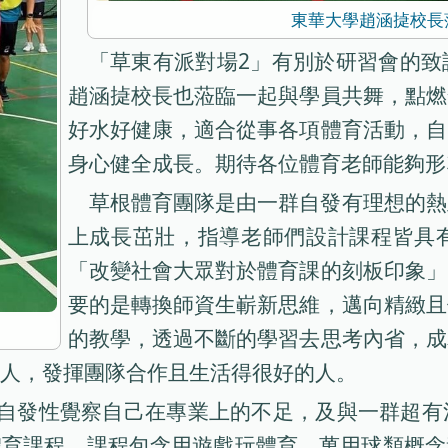
東華大學趙涵㨗校長
「草東有派對場2」有別於研習會的致
趙涵㨗校長也蒞臨一起與學員共舞，點燃
好水好健康，適合從事各項體育活動，自
身心健全成長。期待各位體育老師能夠形
草根體育團隊是由一群自發有理想的熱
上成長茁壯，指導老師們設計課程皆具
「改變社會大眾對於體育課的刻板印象」
要的是轉換師資生嶄新思維，邁向精緻且
的教學，透過不斷的學習去思考內省，成
人，發揮團隊合作且生活得很好的人。
，自發性覺察自己在專業上的不足，及與一群超有
體育課程，課程包含用遊戲玩體育、萬用球類概念