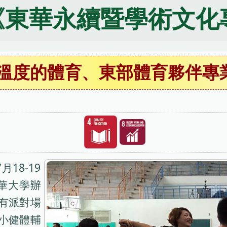
《東華永續暨學術文化
有溫度的體育、東部體育夥伴專
18-19
華大學辦
有派對場
小健體輔