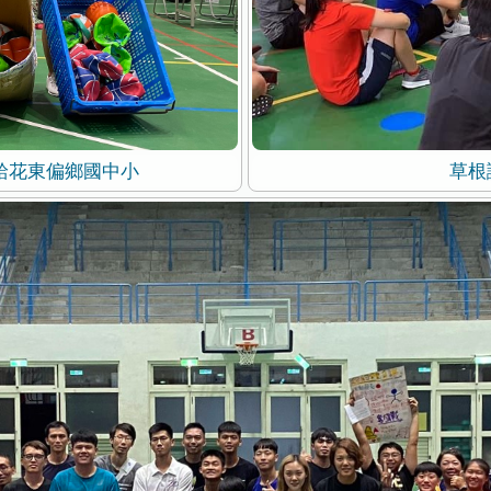
草根
給花東偏鄉國中小