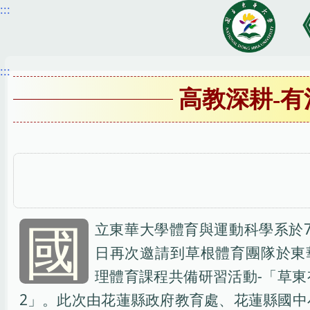
:::
跳
到
主
要
:::
內
高教深耕-
容
區
國
立東華大學體育與運動科學系於7月
日再次邀請到草根體育團隊於東
理體育課程共備研習活動-「草東
2」。此次由花蓮縣政府教育處、花蓮縣國中