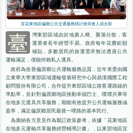
宜花東地區偏鄉公共交通服務研討會與會人員合影
臺
灣東部區域由於地廣人稀、聚落分散，客
運業者長年經營不易、政府每年花費鉅額
補貼，多數居民的旅運需求無法透過公共
運輸滿足，僅能仰賴私人運具。
政府為改善偏原鄉公共運輸服務品質，近年來委由國
立東華大學東部區域運輸發展研究中心與鼎漢國際工程
顧問股份有限公司，合作提升東部區域公路客運路線的
準點率，並針對偏原鄉地區推動幸福巴士、噗噗共乘等
在地多元運具共享服務，期能有效提升公共運輸服務涵
蓋率，滿足偏原鄉居民最後一哩路的基本民行。
為廣納各方意見作為製訂政策參考，依據「花東地區
在地多元運輸共享服務經營輔導計畫」，以東部地區宜