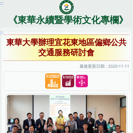
:::
跳
到
主
《東華永續暨學術文化專欄》
要
內
:::
容
東華大學辦理宜花東地區偏鄉公共
區
交通服務研討會
最後更新日期 :
2020-11-11