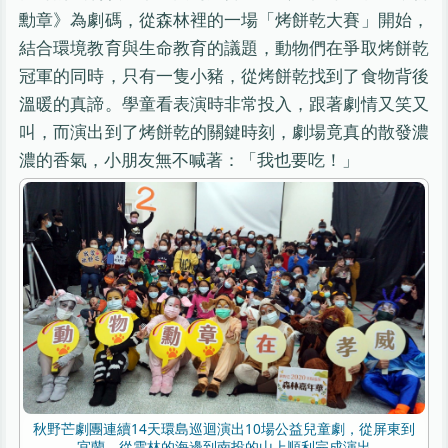
勳章》為劇碼，從森林裡的一場「烤餅乾大賽」開始，
結合環境教育與生命教育的議題，動物們在爭取烤餅乾
冠軍的同時，只有一隻小豬，從烤餅乾找到了食物背後
溫暖的真諦。學童看表演時非常投入，跟著劇情又笑又
叫，而演出到了烤餅乾的關鍵時刻，劇場竟真的散發濃
濃的香氣，小朋友無不喊著：「我也要吃！」
秋野芒劇團連續14天環島巡迴演出10場公益兒童劇，從屏東到
宜蘭，從雲林的海邊到南投的山上順利完成演出