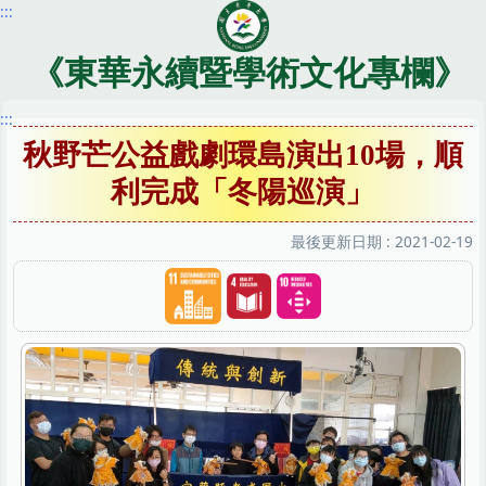
:::
跳
到
主
《東華永續暨學術文化專欄》
要
內
:::
容
秋野芒公益戲劇環島演出10場，順
區
利完成「冬陽巡演」
最後更新日期 :
2021-02-19