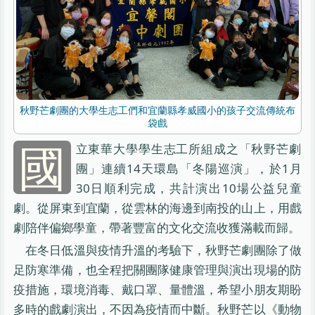
秋野芒劇團的大學生志工們和宜蘭縣孝威國小的孩子交流傳統布
袋戲
國
立東華大學學生志工所組成之「秋野芒劇
團」連續14天環島「冬陽巡演」，於1月
30日順利完成，共計演出10場公益兒童
劇。從屏東到宜蘭，從雲林的海邊到南投的山上，用戲
劇陪伴偏鄉學童，帶著豐富的文化交流收獲滿載而歸。
在冬日低溫與疫情升溫的考驗下，秋野芒劇團除了做
足防寒準備，也全程把關團隊健康管理與演出現場的防
疫措施，環境消毒、戴口罩、量體溫，希望小朋友期盼
多時的戲劇演出，不因為疫情而中斷。秋野芒以《動物