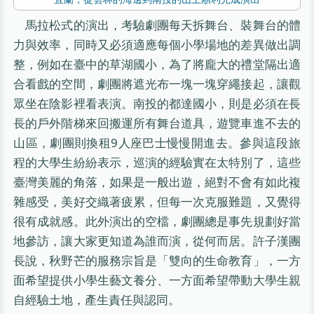
馬拉松式的演出，考驗劇團每天拆舞台、裝舞台的體
力與效率，同時又必須適應每個小學場地的差異做出調
整，例如在臺中的草湖國小，為了將龐大的禮堂隔出適
合看戲的空間，劇團將遮光布一塊一塊穿繩接起，讓觀
眾坐在陰影裡看表演。南投的都達國小，則是必須在長
長的戶外階梯來回搬運所有舞台道具，遊覽車進不去的
山區，劇團則換租9人座巴士慢慢開進去。參與這段旅
程的大學生紛紛表示，巡演的經驗實在太特別了，這些
臺灣美麗的角落，如果是一般出遊，絕對不會有如此複
雜感受，美好交織著疲累，但每一次克服難題，又覺得
很有成就感。此外演出的空檔，劇團總是事先規劃好當
地參訪，讓大家更知道為誰而演，從何而居。許子漢團
長說，秋野芒的服務宗旨是「雙向的生命教育」，一方
面希望提供小學生藝文養分、一方面希望帶動大學生親
自經驗土地，產生責任與認同。