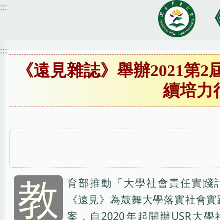
:::
跳
到
主
要
:::
內
《遠見雜誌》舉辦2021
容
續培力
區
教
育部推動「大學社會責任實踐
《遠見》為鼓舞大學落實社會實
案，自2020年起開辦USR大