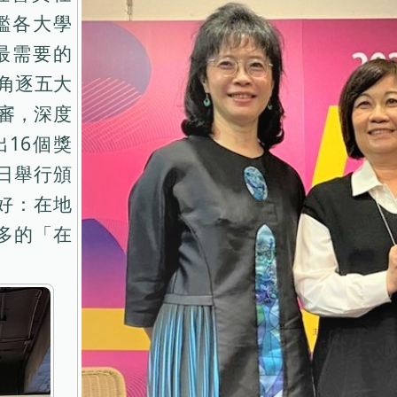
鑑各大學
最需要的
名角逐五大
審，深度
16個獎
8日舉行頒
好：在地
多的「在