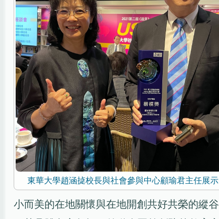
東華大學趙涵㨗校長與社會參與中心顧瑜君主任展示
小而美的在地關懷與在地開創共好共榮的縱谷