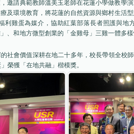
家，邀請典範教師溫美玉老師在花蓮小學做教學演
輔療及環境教育，將花蓮的自然資源與鄉村生活型
福利雞蛋為媒介，協助紅葉部落長者照護與地
雞」、和地方微型創業的「金雞母」三雞一體多樣
的社會價值深耕在地二十多年，校長帶領全校師
R獎」榮獲「在地共融」楷模獎。