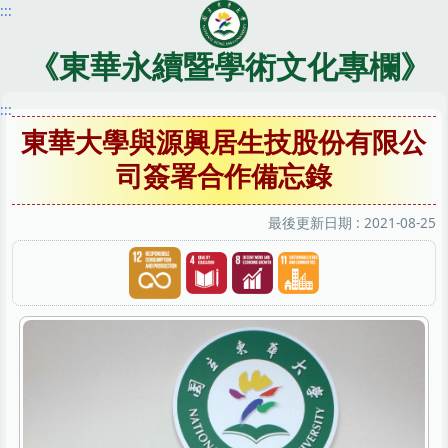
:::
跳
到
主
《東華永續暨學術文化專欄》
要
內
:::
容
東華大學與源興居生技股份有限公
區
司簽署合作備忘錄
最後更新日期 :
2021-08-25