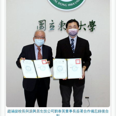
趙涵㨗校長與源興居生技公司劉泰英董事長簽署合作備忘錄後合
影