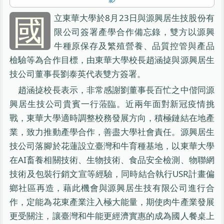
國
立東華大學於8月23日與源興居生技股份有
限公司簽署產學合作備忘錄，雙方以源興
牛種原保存及繁殖營養、品質控管與產品
檢驗等為合作目標，由東華大學校長趙涵㨗與源興居生
技公司董事長劉泰英代表雙方簽署。
趙涵㨗校長表示，非常感謝劉董事長百忙之中偕同源
興居生技公司貴賓一行蒞臨。近兩年面對新冠疫情挑
戰，東華大學適時調整校務發展方向，積極鏈結在地產
業，致力推動產學合作，善盡大學社會責任。源興居生
技公司落腳於花蓮設立臺灣和牛育種基地，以東華大學
在AI畜養相關技術、生物技術、食品安全檢測、物聯網
技術及包裝行銷文宣等經驗，同時結合執行USR計畫偏
鄉社區再造，藉此機會與源興居生技有限公司進行合
作，定能為花東產業注入極大能量，期使肉牛產業發展
更受關注，讓臺灣和牛能更經濟實惠的成為國人餐桌上