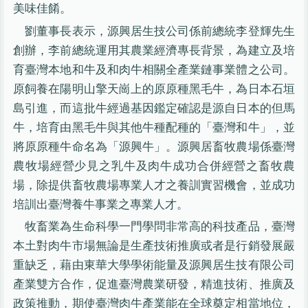
美味佳餚。
劉董事長表示，源興居生技公司係前總統李登輝先生
創辦，李前總統運用其農業經濟專長背景，為建立及培
育臺灣本地和牛及和肉牛相關全產業鏈事業體之公司。
原飼養在陽明山擎天崗上的原原種黑毛牛，為日本石垣
島引進，而這批牛經過基因鑑定確認是源自日本的但馬
牛，培育由黑毛牛與其他牛種配種的「臺灣和牛」，並
將原原種牛命名為「源興牛」。源興居畜牧農場係臺灣
農牧場經營少見之乳牛及肉牛成功合併經營之畜牧農
場，除提供畜牧農場專業人才之養訓實習機會，並成功
培訓出臺灣養牛事業之專業人才。
牧畜業為生命科學一門學問非常高的科技產品，臺灣
本土對肉牛市場無論是生產技術推廣或者是行銷發展嚴
重缺乏，藉由東華大學學術能量及源興居生技有限公司
產業雙方合作，促進臺灣農業研發，精進技術、推廣及
政策推動，期使臺灣肉牛產業能在全球奠定相當地位，