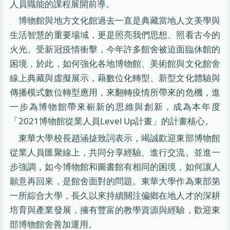
人員職能的課程展開前導。
博物館與地方文化館過去一直是典藏當地人文美學與
生活智慧的重要場域，更是照亮我們思想、照看古今的
火光。受新冠疫情衝擊，今年許多館舍被迫面臨休館的
困境，於此，如何強化各地博物館、美術館與文化館舍
線上典藏與虛擬展示，藉數位化轉型、新型文化體驗與
傳播模式數位轉型應用，來翻轉疫情所帶來的危機，進
一步為博物館帶來嶄新的思維與創新，成為本年度
「2021博物館從業人員Level Up計畫」的計畫核心。
東華大學校長趙涵㨗致詞表示，竭誠歡迎東部博物館
從業人員匯聚線上，共同分享經驗、進行交流。並進一
步強調，如今博物館和圖書館有相同的困境，如何讓人
願意再回來，是館舍面對的問題。東華大學作為東部第
一所綜合大學，長久以來持續關注偏鄉在地人才的深耕
培育與產業發展，擁有豐富的教學資源與經驗，歡迎東
部博物館舍善加運用。