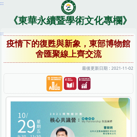
:::
跳
到
主
《東華永續暨學術文化專欄》
要
內
:::
容
疫情下的復甦與新象，東部博物館
區
舍匯聚線上齊交流
最後更新日期 :
2021-11-02