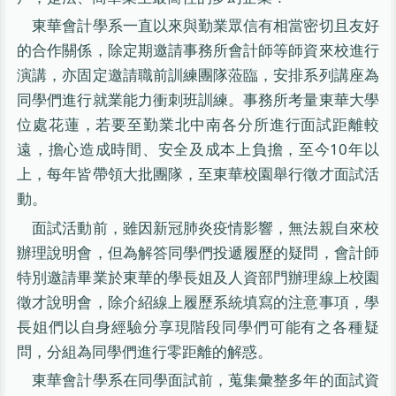
東華會計學系一直以來與勤業眾信有相當密切且友好
的合作關係，除定期邀請事務所會計師等師資來校進行
演講，亦固定邀請職前訓練團隊蒞臨，安排系列講座為
同學們進行就業能力衝刺班訓練。事務所考量東華大學
位處花蓮，若要至勤業北中南各分所進行面試距離較
遠，擔心造成時間、安全及成本上負擔，至今10年以
上，每年皆帶領大批團隊，至東華校園舉行徵才面試活
動。
面試活動前，雖因新冠肺炎疫情影響，無法親自來校
辦理說明會，但為解答同學們投遞履歷的疑問，會計師
特別邀請畢業於東華的學長姐及人資部門辦理線上校園
徵才說明會，除介紹線上履歷系統填寫的注意事項，學
長姐們以自身經驗分享現階段同學們可能有之各種疑
問，分組為同學們進行零距離的解惑。
東華會計學系在同學面試前，蒐集彙整多年的面試資