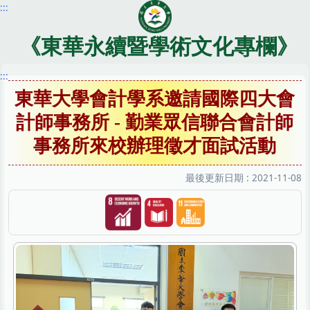
:::
跳
到
主
《東華永續暨學術文化專欄》
要
內
:::
容
東華大學會計學系邀請國際四大會
區
計師事務所 - 勤業眾信聯合會計師
事務所來校辦理徵才面試活動
最後更新日期 :
2021-11-08