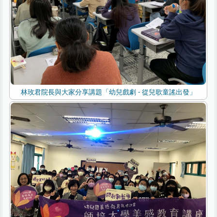
林玫君院長與大家分享講題「幼兒戲劇 - 從兒歌童謠出發」