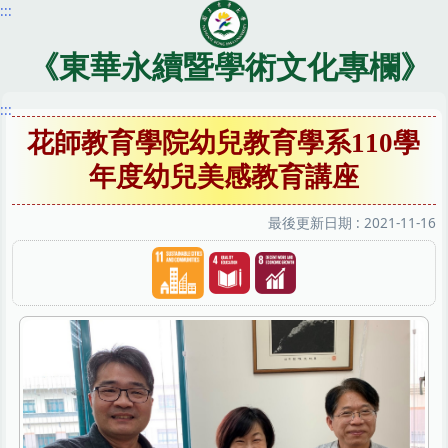
:::
跳
到
主
《東華永續暨學術文化專欄》
要
內
:::
容
花師教育學院幼兒教育學系110學
區
年度幼兒美感教育講座
最後更新日期 :
2021-11-16