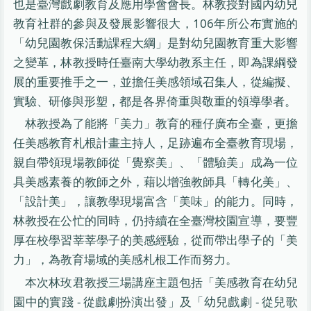
也是臺灣戲劇教育及應用學會會長。林教授對國內幼兒
教育社群的參與及發展影響很大，106年所公布實施的
「幼兒園教保活動課程大綱」是對幼兒園教育重大影響
之變革，林教授時任臺南大學幼教系主任，即為課綱發
展的重要推手之一，並擔任美感領域召集人，從編擬、
實驗、研修與形塑，都是各界倚重與敬重的領導學者。
林教授為了能將「美力」教育的種仔廣布全臺，更擔
任美感教育札根計畫主持人，足跡遍布全臺教育現場，
親自帶領現場教師從「覺察美」、「體驗美」成為一位
具美感素養的教師之外，藉以增強教師具「轉化美」、
「設計美」，讓教學現場富含「美味」的能力。同時，
林教授在公忙的同時，仍持續在全臺灣校園宣導，要豐
厚在校學習莘莘學子的美感經驗，從而帶出學子的「美
力」，為教育場域的美感札根工作而努力。
本次林玫君教授三場講座主題包括「美感教育在幼兒
園中的實踐 - 從戲劇扮演出發」及「幼兒戲劇 - 從兒歌