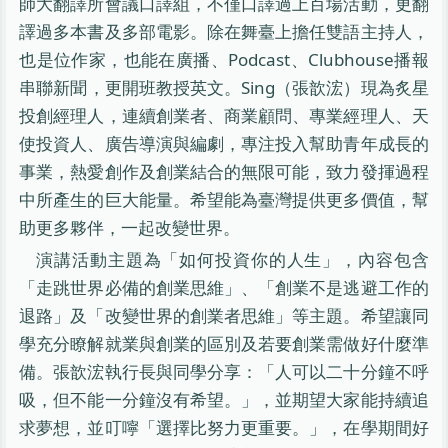
師大翻譯所會議口譯組，不僅口譯過上百場活動，更翻
譯過多本書及多部電影。除在舞臺上擔任雙語主持人，
也是位作家，也能在廣播、Podcast、Clubhouse播報
串聯新聞，更開班教授英文。Sing（張歆浤）現為炙星
投創經理人，連續創業者、商業顧問、專業經理人、天
使投資人、廣告導演與編劇，專注投入幫助青年成長的
事業，熱愛創作及創業結合的無限可能，致力發揮過程
中所產生的巨大能量。希望能為臺灣提供更多價值，幫
助更多夥伴，一起改變世界。
演講活動主題為「如何投資你的人生」，內容包含
「走跳世界必備的創業思維」、「創業不是逃避工作的
退路」及「改變世界的創業者思維」等主題。希望讓同
學充分瞭解就業與創業的區別及若要創業需做好什麼準
備。張歆浤執行長與同學分享：「人可以二十分鐘不呼
吸，但不能一分鐘沒有希望。」，並期望大家能持續追
求夢想，並叮嚀「選擇比努力更重要。」，在學期間好