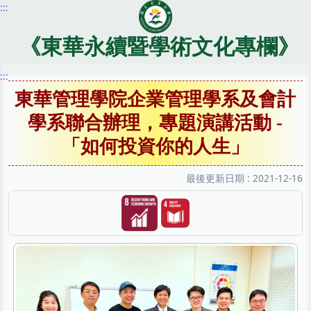
:::
跳
到
主
《東華永續暨學術文化專欄》
要
內
:::
容
東華管理學院企業管理學系及會計
區
學系聯合辦理，專題演講活動 -
「如何投資你的人生」
最後更新日期 :
2021-12-16