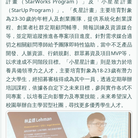
計畫（StarWorks Program）」及「小星星計畫
（StarUp Program）」。「炙星計畫」主要培育對象
為23-30歲的年輕人及創業團隊，提供系統化創業課
程、創業者社群定期顧問輔導、簡報訓練及資源媒合
等，並定期追蹤推進各專案項目進度。針對需求媒合適
切之相關顧問導師給予團隊即時性協助，當中不乏產品
開發、人脈資源、行銷規劃、群眾募資及項目MVP等，
以求達成不同階段目標。「小星星計畫」則是致力於培
養具備領導力之人才，主要培育對象為18-23歲有潛力
之大學生，經招募審核得成為其中一員，透過定期舉辦
培訓課程，依據各自定下之未來目標，參與實作各式不
同專案，以培養正向影響力及專業技能，未來希望深入
校園舉辦自主學習型社團，尋找更多優秀學生人才。