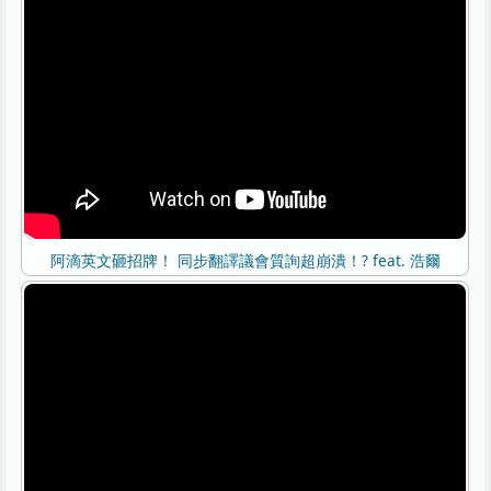
阿滴英文砸招牌！ 同步翻譯議會質詢超崩潰！? feat. 浩爾