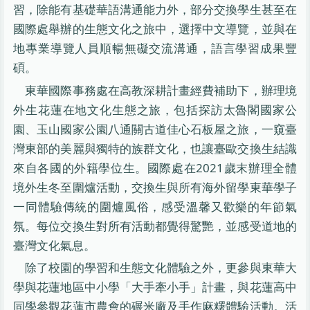
習，除能有基礎華語溝通能力外，部分交換學生甚至在
國際處舉辦的生態文化之旅中，選擇中文導覽，並與在
地專業導覽人員順暢無礙交流溝通，語言學習成果豐
碩。
東華國際事務處在高教深耕計畫經費補助下，辦理境
外生花蓮在地文化生態之旅，包括探訪太魯閣國家公
園、玉山國家公園八通關古道佳心石板屋之旅，一窺臺
灣東部的美麗與獨特的族群文化，也讓臺歐交換生結識
來自各國的外籍學位生。國際處在2021歲末辦理全體
境外生冬至圍爐活動，交換生與所有海外留學東華學子
一同體驗傳統的圍爐風俗，感受溫馨又歡樂的年節氣
氛。每位交換生對所有活動都覺得驚艷，並感受道地的
臺灣文化氣息。
除了校園的學習和生態文化體驗之外，更參與東華大
學與花蓮地區中小學「大手牽小手」計畫，與花蓮高中
同學參觀花蓮市農會的碾米廠及手作麻糬體驗活動。活