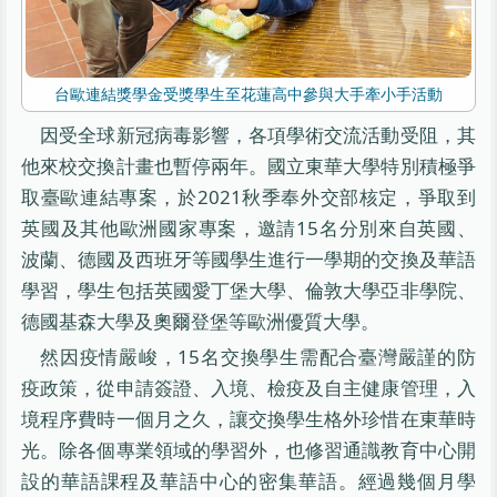
台歐連結獎學金受獎學生至花蓮高中參與大手牽小手活動
因受全球新冠病毒影響，各項學術交流活動受阻，其
他來校交換計畫也暫停兩年。國立東華大學特別積極爭
取臺歐連結專案，於2021秋季奉外交部核定，爭取到
英國及其他歐洲國家專案，邀請15名分別來自英國、
波蘭、德國及西班牙等國學生進行一學期的交換及華語
學習，學生包括英國愛丁堡大學、倫敦大學亞非學院、
德國基森大學及奧爾登堡等歐洲優質大學。
然因疫情嚴峻，15名交換學生需配合臺灣嚴謹的防
疫政策，從申請簽證、入境、檢疫及自主健康管理，入
境程序費時一個月之久，讓交換學生格外珍惜在東華時
光。除各個專業領域的學習外，也修習通識教育中心開
設的華語課程及華語中心的密集華語。經過幾個月學