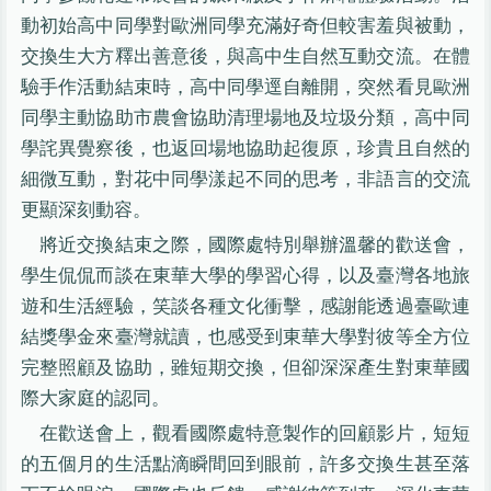
動初始高中同學對歐洲同學充滿好奇但較害羞與被動，
交換生大方釋出善意後，與高中生自然互動交流。在體
驗手作活動結束時，高中同學逕自離開，突然看見歐洲
同學主動協助市農會協助清理場地及垃圾分類，高中同
學詫異覺察後，也返回場地協助起復原，珍貴且自然的
細微互動，對花中同學漾起不同的思考，非語言的交流
更顯深刻動容。
將近交換結束之際，國際處特別舉辦溫馨的歡送會，
學生侃侃而談在東華大學的學習心得，以及臺灣各地旅
遊和生活經驗，笑談各種文化衝擊，感謝能透過臺歐連
結獎學金來臺灣就讀，也感受到東華大學對彼等全方位
完整照顧及協助，雖短期交換，但卻深深產生對東華國
際大家庭的認同。
在歡送會上，觀看國際處特意製作的回顧影片，短短
的五個月的生活點滴瞬間回到眼前，許多交換生甚至落