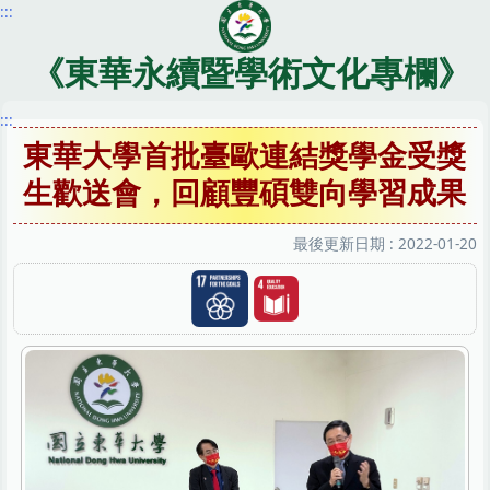
:::
跳
到
主
《東華永續暨學術文化專欄》
要
內
:::
容
東華大學首批臺歐連結獎學金受獎
區
生歡送會，回顧豐碩雙向學習成果
最後更新日期 :
2022-01-20