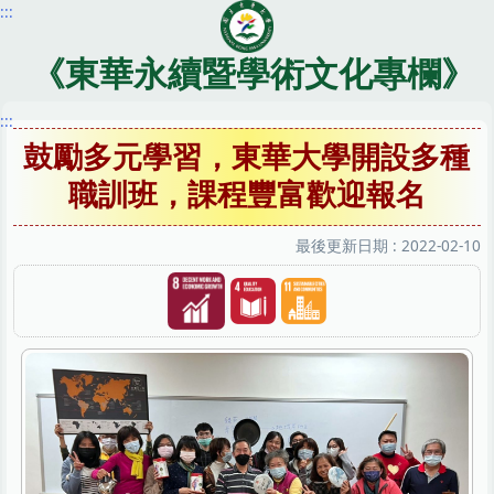
:::
跳
到
主
《東華永續暨學術文化專欄》
要
內
:::
容
鼓勵多元學習，東華大學開設多種
區
職訓班，課程豐富歡迎報名
最後更新日期 :
2022-02-10