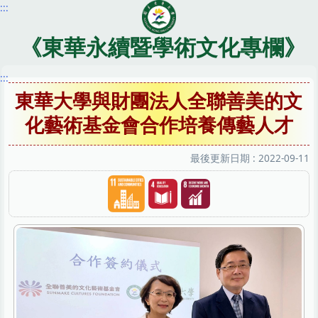
:::
跳
到
主
《東華永續暨學術文化專欄》
要
內
:::
容
東華大學與財團法人全聯善美的文
區
化藝術基金會合作培養傳藝人才
最後更新日期 :
2022-09-11