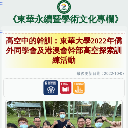
:::
跳
到
主
《東華永續暨學術文化專欄》
要
內
:::
容
高空中的幹訓：東華大學2022年僑
區
外同學會及港澳會幹部高空探索訓
練活動
最後更新日期 :
2022-10-07