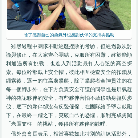
除了感謝自己的勇氣外也感謝伙伴的支持與協助
雖然過程中團隊不斷經歷挫敗的考驗，但經過數次討
論與修正，在大家齊心團結，克服所有困難，終於能順
利通過所有挑戰，也進入到活動最扣人心弦的高空探
索。每位幹部戴上安全帽，彼此相互檢查安全的扣鎖及
繩索後，逐一的往高處攀爬，除了攀爬者全神貫注的在
每一個腳步外，在下方負責安全守護的同學也是屏氣凝
神的確認夥伴的安全，有些夥伴害怕不敢移動身軀與步
伐，底下的夥伴卻沒有疾聲催促，在團隊給予堅定鼓勵
下，在最終一躍之下，突破自己的恐懼，順利完成勇闖
「老鷹支柱」的挑站，獲得所有夥伴的歡呼。
僑外會會長表示，相當喜歡如此特別的訓練活動外，