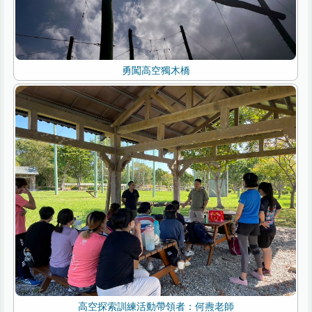
勇闖高空獨木橋
高空探索訓練活動帶領者：何燾老師