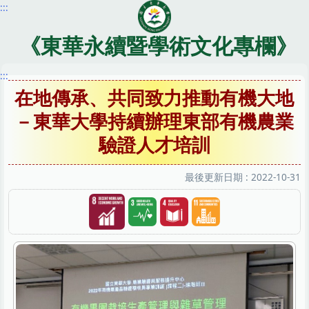
:::
跳
到
主
《東華永續暨學術文化專欄》
要
內
:::
容
在地傳承、共同致力推動有機大地
區
－東華大學持續辦理東部有機農業
驗證人才培訓
最後更新日期 :
2022-10-31