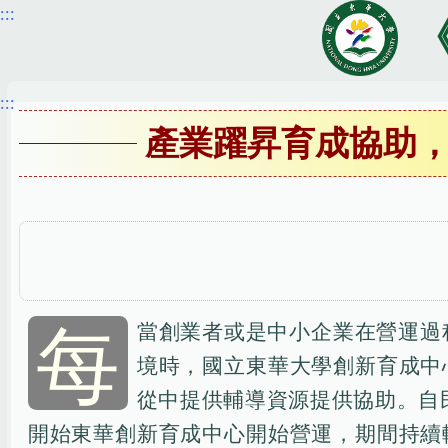
:::
跳
到
主
要
:::
內
產業躍昇育成協助
容
區
每
當創業者或是中小企業在營運過
境時，國立東華大學創新育成中
從中提供輔導資源提供協助。自民
開始東華創新育成中心開始營運，期間持續