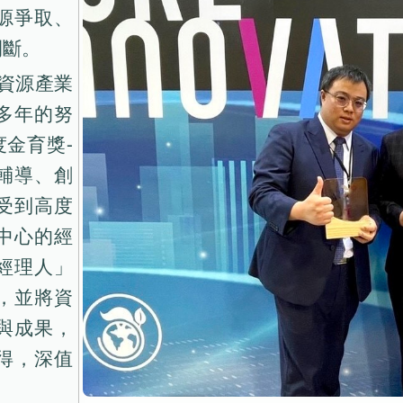
源爭取、
間斷。
暨資源產業
多年的努
度金育獎-
輔導、創
受到高度
中心的經
優經理人」
，並將資
與成果，
得，深值