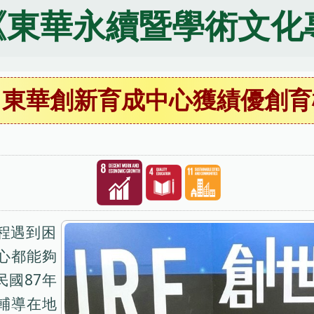
《東華永續暨學術文化
，東華創新育成中心獲績優創育
程遇到困
心都能夠
國87年
輔導在地