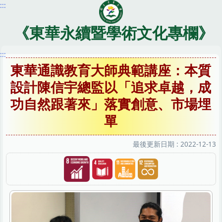
:::
跳
到
主
《東華永續暨學術文化專欄》
要
內
:::
容
東華通識教育大師典範講座：本質
區
設計陳信宇總監以「追求卓越，成
功自然跟著來」落實創意、市場埋
單
最後更新日期 :
2022-12-13