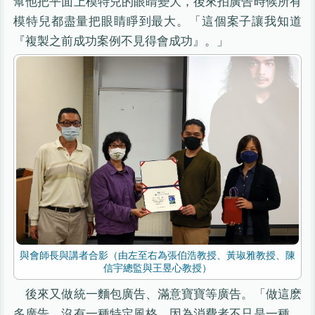
幫他把平面上模特兒的眼睛變大，後來拍廣告時候所有
模特兒都盡量把眼睛睜到最大。「這個案子讓我知道
『複製之前成功案例不見得會成功』。」
與會師長與講者合影（由左至右為張伯浩教授、黃琡雅教授、陳
信宇總監與王昱心教授）
後來又做統一麵包廣告、滿意寶寶等廣告。「做這麽
多廣告，沒有一種特定風格，因為消費者不只是一種，