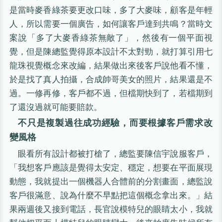
是當時麥香綠茶要更改口味，多了大麥味，顧客是年輕
人，所以需要一個廣告，如何讓客戶達到共鳴？當時文
案說「多了大麥香綠茶無敵了」，然後有一個平面視
覺，但是陳總監覺得原本設計不太對勁，就打算引用七
龍珠視覺概念來改編，結果做出來後客戶說他看不懂，
於是找了真人拍攝，合成帥哥美女的照片，結果還是不
過。一修再修，客戶都不過，但檔期快到了，若檔期到
了還沒過就可能要賠款。
不只是複製過往成功經驗，而要根據客戶需求改
變風格
眼看所有設計都被打槍了，總監要陳信宇說服客戶，
「我想客戶應該是覺得太安定、穩定，想要在平面展現
動態，我就提出一個機器人合體前的分割畫面，總監說
客戶很滿意、說為什麼不早點把這個概念拿出來。」結
果兩週後又接到電話，長官說模特兒的眼睛太小，我就