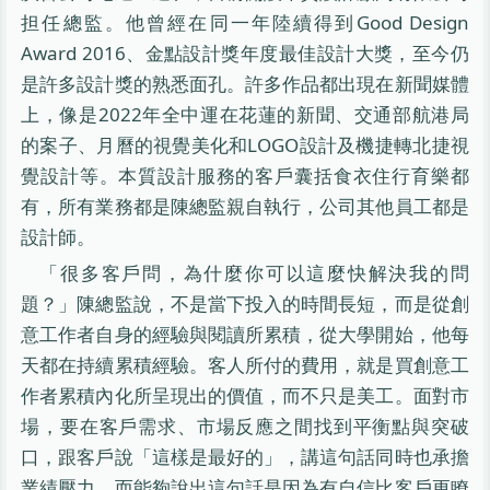
担任總監。他曾經在同一年陸續得到Good Design
Award 2016、金點設計獎年度最佳設計大獎，至今仍
是許多設計獎的熟悉面孔。許多作品都出現在新聞媒體
上，像是2022年全中運在花蓮的新聞、交通部航港局
的案子、月曆的視覺美化和LOGO設計及機捷轉北捷視
覺設計等。本質設計服務的客戶囊括食衣住行育樂都
有，所有業務都是陳總監親自執行，公司其他員工都是
設計師。
「很多客戶問，為什麼你可以這麼快解決我的問
題？」陳總監說，不是當下投入的時間長短，而是從創
意工作者自身的經驗與閱讀所累積，從大學開始，他每
天都在持續累積經驗。客人所付的費用，就是買創意工
作者累積內化所呈現出的價值，而不只是美工。面對市
場，要在客戶需求、市場反應之間找到平衡點與突破
口，跟客戶說「這樣是最好的」，講這句話同時也承擔
業績壓力，而能夠說出這句話是因為有自信比客戶更瞭