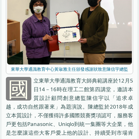
東華大學通識教育中心黃琡雅主任頒發感謝狀致意陳信宇總監
國
立東華大學通識教育大師典範講座於12月5
日14－16時在理工二館第四講堂，邀請本
質設計顧問創意總監陳信宇以「追求卓
越，成功自然跟著來」為題演說。陳總監於2018年成
立本質設計，不僅獲得許多國際競賽獎項認可，服務客
戶更包括Panasonic、Uniqlo到統一集團等大企業，他
是怎麼讓這些大客戶愛上他的設計、持續受到市場肯