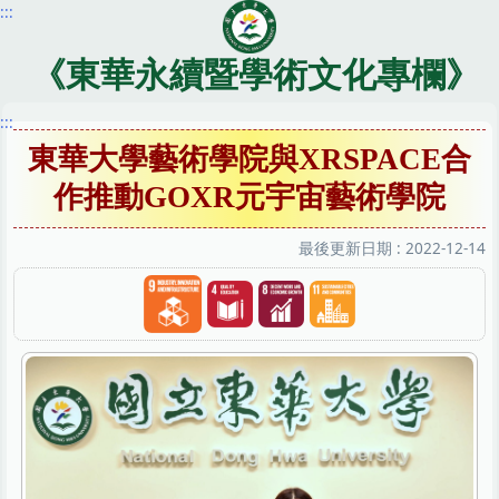
:::
跳
到
主
《東華永續暨學術文化專欄》
要
內
:::
容
東華大學藝術學院與XRSPACE合
區
作推動GOXR元宇宙藝術學院
最後更新日期 :
2022-12-14