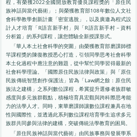
程，有榮獲2022全國開放教育優良課程獎的「原住民
族神話與當代藝術」；與榮獲教育部108年數位人文社
會科學教學創新計畫「密室逃脫」，以及廣邀為程式設
計人才培育「R語言新手村」與「R語言新手村－資料
分析篇」的系列課程，讓您體驗全新授課形式。
「華人本土社會科學的突圍」由榮獲教育部磨課師標
竿課程獎的陳復教授悉心打造，引領同學思考社會科學
本土化過程中應注意的難題，從中幫忙同學習得最新的
社會科學理論。「國際原住民族法律與政策」與「原住
民族傳統智慧創作保護法」皆為「Law網之餘：原住民
族法之建構」之系列數位課程，希冀提升選修者族群敏
感度與多元族群觀點，積極培育具宏觀與跨科際思考能
力的法學人才。同時，東華磨課師讓數位課程兼具在地
性與國際性，並透過此系列數位課程培育學生追求多元
族群共同參與法律的建構，突破傳統法學教育的困局。
「原住民族神話與當代藝術」由民族事務與發展學系