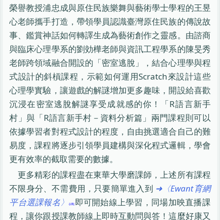
榮譽教授浦忠成與原住民族樂舞與藝術學士學程的王昱
心老師攜手打造，帶領學員認識臺灣原住民族的傳說故
事、鑑賞神話如何轉譯生成為藝術創作之靈感。由諮商
與臨床心理學系的劉効樺老師與資訊工程學系的陳旻秀
老師跨領域融合開設的「密室逃脫」，結合心理學與程
式設計的斜槓課程，示範如何運用Scratch來設計這些
心理學實驗，讓遊戲的解謎增加更多趣味，開設給喜歡
沉浸在密室逃脫解謎享受成就感的你！「R語言新手
村」與「R語言新手村－資料分析篇」兩門課程則可以
依據學習者對程式設計的程度，自由挑選適合自己的難
易度，課程將逐步引領學員建構與深化程式邏輯，學會
更有效率的截取需要的數據。
更多精彩的課程盡在東華大學磨課師，上述所有課程
不限身分、不需費用，只要簡單進入到
➜〈Ewant育網
平台選課報名〉
即可開始線上學習，同場加映直播課
程，讓你跟授課教師線上即時互動問與答！這麼好康又