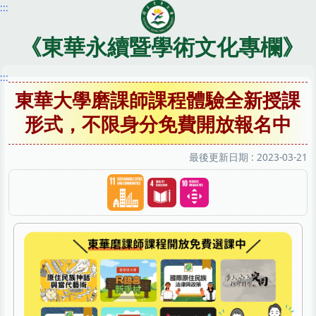
:::
跳
到
主
《東華永續暨學術文化專欄》
要
內
:::
容
東華大學磨課師課程體驗全新授課
區
形式，不限身分免費開放報名中
最後更新日期 :
2023-03-21