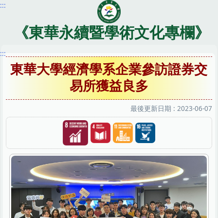
:::
跳
到
主
《東華永續暨學術文化專欄》
要
內
:::
容
東華大學經濟學系企業參訪證券交
區
易所獲益良多
最後更新日期 :
2023-06-07