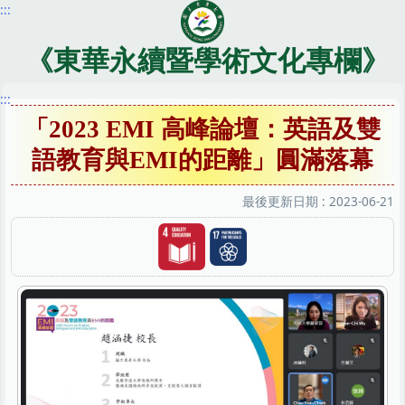
:::
跳
到
主
《東華永續暨學術文化專欄》
要
內
:::
容
「2023 EMI 高峰論壇：英語及雙
區
語教育與EMI的距離」圓滿落幕
最後更新日期 :
2023-06-21