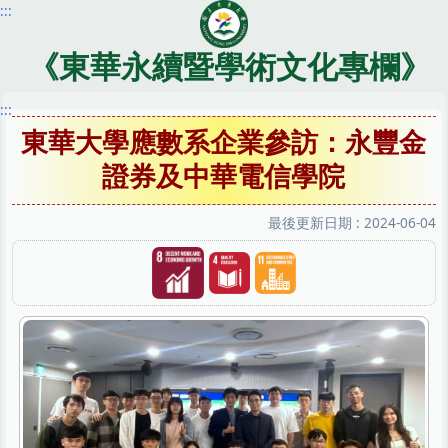
:::
跳
到
主
《東華永續暨學術文化專欄》
要
內
:::
容
東華大學應數系企業參訪：永豐金
區
證券及中華電信學院
最後更新日期 :
2024-06-04