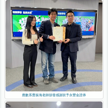
應數系曹振海老師頒發感謝狀予永豐金證券