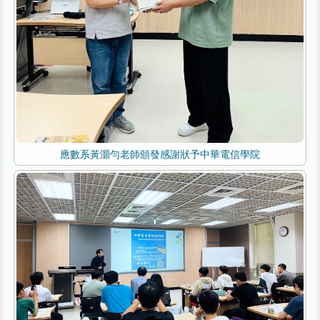
應數系黃灝勻老師頒發感謝狀予中華電信學院