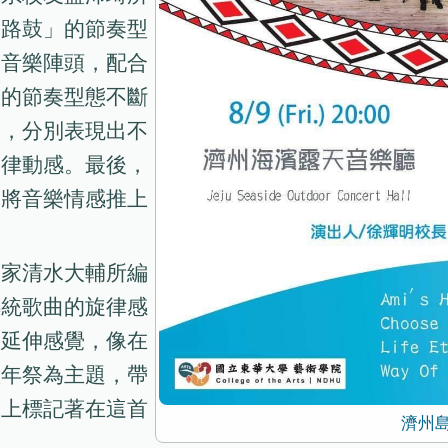
開路鼓」的節奏型
的音樂陣頭，配合
中的節奏型態不斷
子，分別表現出不
的律動感。最後，
，將音樂情感推上
曲家清水大輔所編
傳統歌曲的旋律感
限延伸感覺，像在
豐年祭為主題，帶
號上標記著在這首
濟州