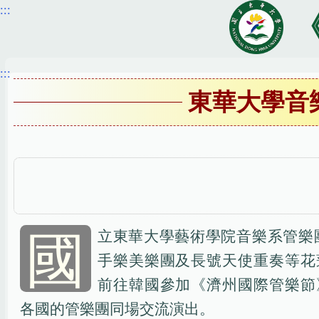
:::
跳
到
主
要
:::
內
東華大學音
容
區
國
立東華大學藝術學院音樂系管樂
手樂美樂團及長號天使重奏等花
前往韓國參加《濟州國際管樂節
各國的管樂團同場交流演出。