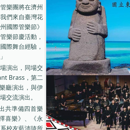
系管樂團將在濟州
傳我們來自臺灣花
濟州國際管樂節》
期管樂節慶活動，
積國際舞台經驗，
」
首場演出，同場交
ant Brass，第二
音樂廳演出，與伊
場交流演出。
出共準備四首樂
擇喜樂》、《永
樂系校友藍沛琦所