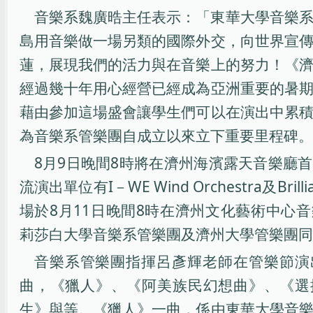
音樂系魏廣晧主任表示：「東華大學音樂
島用音樂做一場另類的國際外交，向世界宣
蓮，展現我們的活力與在音樂上的努力！《
經過幾十年用心經營已經成為亞洲重要的暑
藉由參加這場盛會讓學生們可以在演出中累
為音樂系管樂團自成立以來立下重要里程碑。
8月9日晚間8時將在濟州海濱露天音樂廳
流演出單位有I－WE Wind Orchestra及Brilli
場於8月11日晚間8時在濟州文化藝術中心
莉莎白大學音樂系管樂團及濟州大學管樂團同
音樂系管樂團指揮呂彥輝老師在管樂節演
曲，《獵人》、《阿美族民幻想曲》、《選
生》與等。《獵人》一曲，係由東華大學音