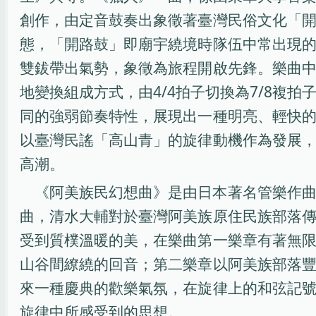
創作，由定音鼓奏出象徵著臺灣民俗文化「
態，「開路鼓」即廟宇繞境時隊伍中常出現
雙鈸帶出氣勢，象徵為旅程開啟先鋒。樂曲
地變換組成方式，由4/4拍子切換為7/8複拍
同的強弱節奏特性，展現出一種明亮、輕快
以臺灣民謠「高山青」的旋律動機作為發展
高潮。
《阿美族民幻想曲》是由日本著名管樂作
曲，清水大輔對於臺灣阿美族原住民族部落
受到質樸溫暖的美，在樂曲第一樂章有著無
山谷間繚繞的回音；第二樂章以阿美族部落
來一種慶典的歡樂氣氛，在旋律上的和弦記
旋律中所感受到的思想。