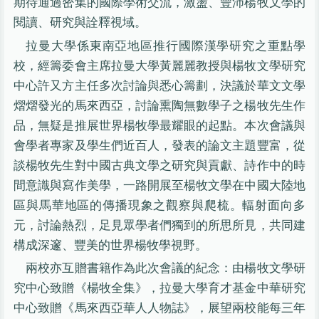
期待通過密集的國際學術交流，激盪、豐沛楊牧文學的
閱讀、研究與詮釋視域。
拉曼大學係東南亞地區推行國際漢學研究之重點學
校，經籌委會主席拉曼大學黃麗麗教授與楊牧文學研究
中心許又方主任多次討論與悉心籌劃，決議於華文文學
熠熠發光的馬來西亞，討論熏陶無數學子之楊牧先生作
品，無疑是推展世界楊牧學最耀眼的起點。本次會議與
會學者專家及學生們近百人，發表的論文主題豐富，從
談楊牧先生對中國古典文學之研究與貢獻、詩作中的時
間意識與寫作美學，一路開展至楊牧文學在中國大陸地
區與馬華地區的傳播現象之觀察與爬梳。輻射面向多
元，討論熱烈，足見眾學者們獨到的所思所見，共同建
構成深邃、豐美的世界楊牧學視野。
兩校亦互贈書籍作為此次會議的紀念：由楊牧文學研
究中心致贈《楊牧全集》，拉曼大學育才基金中華研究
中心致贈《馬來西亞華人人物誌》，展望兩校能每三年