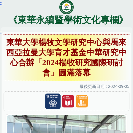
:::
跳
到
主
《東華永續暨學術文化專欄》
要
內
:::
容
東華大學楊牧文學研究中心與馬來
區
西亞拉曼大學育才基金中華研究中
心合辦「2024楊牧研究國際研討
會」圓滿落幕
最後更新日期 :
2024-09-05