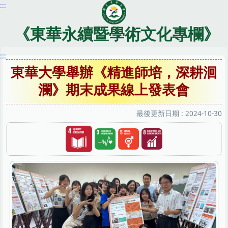
:::
跳
到
主
《東華永續暨學術文化專欄》
要
內
:::
容
東華大學舉辦《精進師培，深耕洄
區
瀾》期末成果線上發表會
最後更新日期 :
2024-10-30