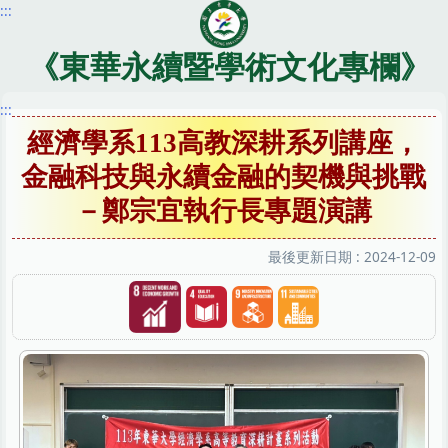
:::
跳
到
主
《東華永續暨學術文化專欄》
要
內
:::
容
經濟學系113高教深耕系列講座，
區
金融科技與永續金融的契機與挑戰
－鄭宗宜執行長專題演講
最後更新日期 :
2024-12-09