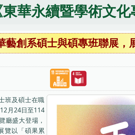
《東華永續暨學術文化
華藝創系碩士與碩專班聯展，
士班及碩士在職
2月24日至114
展覽廳盛大登場，
次展覽以「碩果累