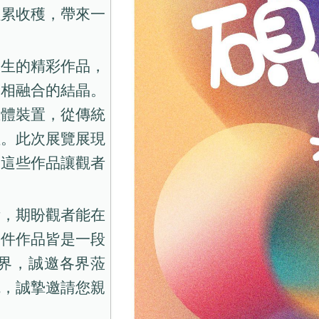
累累收穫，帶來一
究生的精彩作品，
念相融合的結晶。
立體裝置，從傳統
性。此次展覽展現
過這些作品讓觀者
積，期盼觀者能在
每件作品皆是一段
界，誠邀各界蒞
觀，誠摯邀請您親