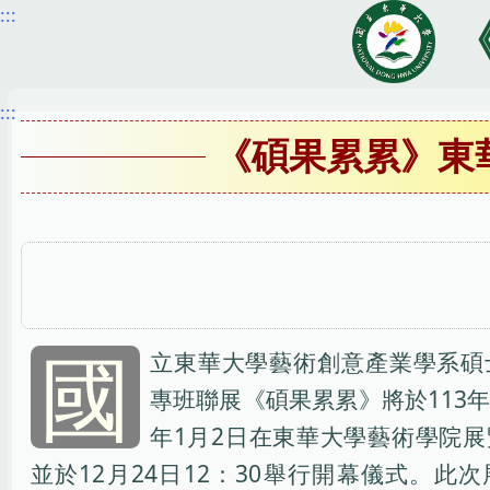
:::
跳
到
主
要
:::
內
《碩果累累》東
容
區
國
立東華大學藝術創意產業學系碩
專班聯展《碩果累累》將於113年1
年1月2日在東華大學藝術學院
並於12月24日12：30舉行開幕儀式。此