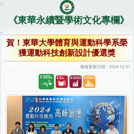
:::
跳
到
主
《東華永續暨學術文化專欄》
要
內
:::
容
賀！東華大學體育與運動科學系榮
區
獲運動科技創新設計優選獎
最後更新日期 :
2024-12-31