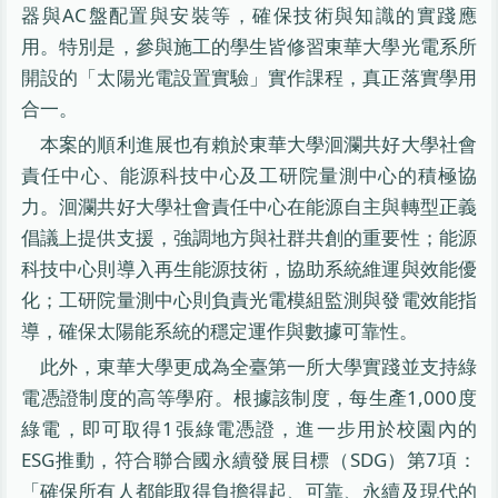
器與AC盤配置與安裝等，確保技術與知識的實踐應
用。特別是，參與施工的學生皆修習東華大學光電系所
開設的「太陽光電設置實驗」實作課程，真正落實學用
合一。
本案的順利進展也有賴於東華大學洄瀾共好大學社會
責任中心、能源科技中心及工研院量測中心的積極協
力。洄瀾共好大學社會責任中心在能源自主與轉型正義
倡議上提供支援，強調地方與社群共創的重要性；能源
科技中心則導入再生能源技術，協助系統維運與效能優
化；工研院量測中心則負責光電模組監測與發電效能指
導，確保太陽能系統的穩定運作與數據可靠性。
此外，東華大學更成為全臺第一所大學實踐並支持綠
電憑證制度的高等學府。根據該制度，每生產1,000度
綠電，即可取得1張綠電憑證，進一步用於校園內的
ESG推動，符合聯合國永續發展目標（SDG）第7項：
「確保所有人都能取得負擔得起、可靠、永續及現代的