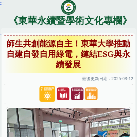
:::
跳
到
主
《東華永續暨學術文化專欄》
要
內
:::
容
師生共創能源自主！東華大學推動
區
自建自發自用綠電，鏈結ESG與永
續發展
最後更新日期 :
2025-03-12