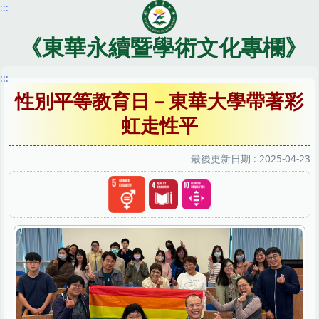
:::
跳
到
主
《東華永續暨學術文化專欄》
要
內
:::
容
性別平等教育日－東華大學帶著彩
區
虹走性平
最後更新日期 :
2025-04-23