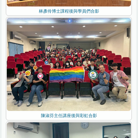
林彥伶博士課程後與學員們合影
陳淑芬主任講座後與彩虹合影