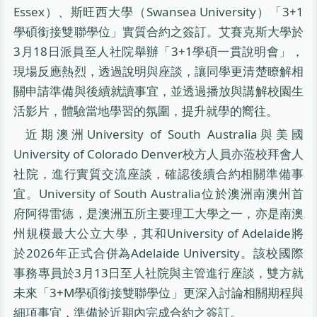
Essex）、斯旺西大學（Swansea University）「3+1
學碩銜接雙聯學位」實質合約之簽訂。艾賽克斯大學於
3月18日派員至人社院舉辦「3+1學碩一貫說明會」，
現場反應熱烈，透過說明與座談，讓同學更清楚瞭解相
關申請準備與後續就讀事宜，並透過播放與講解校園生
活影片，體驗當地學習的氛圍，提升就學的嚮往。
近期澳洲University of South Australia與美國
University of Colorado Denver校方人員亦蒞校拜會人
社院，進行實質交流座談，確認後續合約相關準備事
宜。University of South Australia位於澳洲南澳州首
府阿得雷德，是澳洲五所主要理工大學之一，亦是南澳
州規模最大公立大學，其和University of Adelaide將
於2026年正式合併為Adelaide University。該校國際
事務專員於3月13日至人社院與主管進行座談，雙方就
未來「3+M學碩銜接雙聯學位」更深入討論相關期程與
細項事宜，準備於近期內完成合約之簽訂。