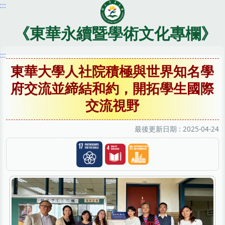
:::
跳
到
主
《東華永續暨學術文化專欄》
要
內
:::
容
東華大學人社院積極與世界知名學
區
府交流並締結和約，開拓學生國際
交流視野
最後更新日期 :
2025-04-24