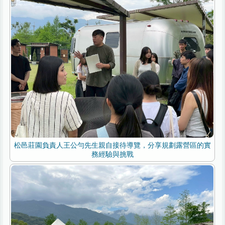
松邑莊園負責人王公勻先生親自接待導覽，分享規劃露營區的實
務經驗與挑戰