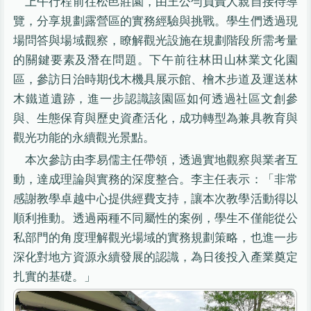
上午行程前往松邑莊園，由王公勻負責人親自接待導
覽，分享規劃露營區的實務經驗與挑戰。學生們透過現
場問答與場域觀察，瞭解觀光設施在規劃階段所需考量
的關鍵要素及潛在問題。下午前往林田山林業文化園
區，參訪日治時期伐木機具展示館、檜木步道及運送林
木鐵道遺跡，進一步認識該園區如何透過社區文創參
與、生態保育與歷史資產活化，成功轉型為兼具教育與
觀光功能的永續觀光景點。
本次參訪由李易儒主任帶領，透過實地觀察與業者互
動，達成理論與實務的深度整合。李主任表示：「非常
感謝教學卓越中心提供經費支持，讓本次教學活動得以
順利推動。透過兩種不同屬性的案例，學生不僅能從公
私部門的角度理解觀光場域的實務規劃策略，也進一步
深化對地方資源永續發展的認識，為日後投入產業奠定
扎實的基礎。」