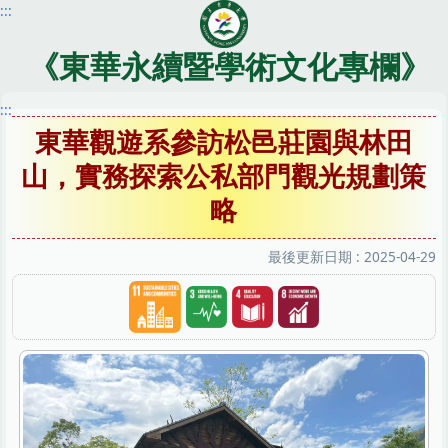
:::
跳
到
主
《東華永續暨學術文化專欄》
要
內
:::
容
東華觀遊系參訪松邑莊園與林田
區
山，實務探索公私部門觀光規劃策
略
最後更新日期 :
2025-04-29