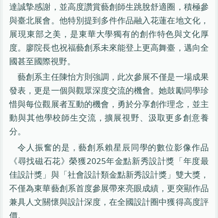
達誠摯感謝，並高度讚賞藝創師生跳脫舒適圈，積極參
與臺北展會。他特別提到多件作品融入花蓮在地文化，
展現東部之美，是東華大學獨有的創作特色與文化厚
度。廖院長也祝福藝創系未來能登上更高舞臺，邁向全
國甚至國際視野。
藝創系主任陳怡方則強調，此次參展不僅是一場成果
發表，更是一個與觀眾深度交流的機會。她鼓勵同學珍
惜與每位觀展者互動的機會，勇於分享創作理念，並主
動與其他學校師生交流，擴展視野、汲取更多創意養
分。
令人振奮的是，藝創系賴星辰同學的數位影像作品
《尋找磁石花》榮獲2025年金點新秀設計獎「年度最
佳設計獎」與「社會設計類金點新秀設計獎」雙大獎，
不僅為東華藝創系首度參展帶來亮眼成績，更突顯作品
兼具人文關懷與設計深度，在全國設計圈中獲得高度評
價。