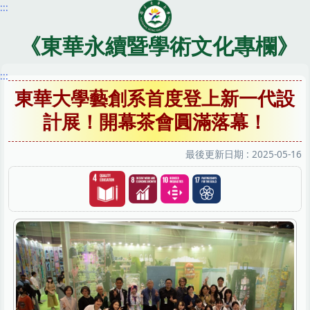
:::
跳
到
主
《東華永續暨學術文化專欄》
要
內
:::
容
東華大學藝創系首度登上新一代設
區
計展！開幕茶會圓滿落幕！
最後更新日期 :
2025-05-16