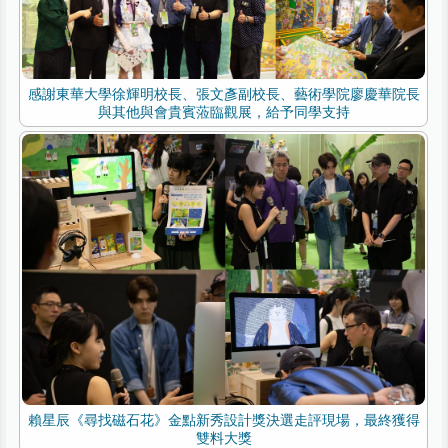
感謝東華大學徐輝明校長、張文彥副校長、藝術學院廖慶華院長
與其他與會貴賓蒞臨觀展，給予同學支持
賴星辰《尋找磁石花》金點新秀設計獎決選走評現場，最終獲得
雙料大獎