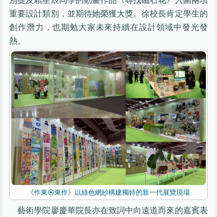
重要設計類別，並期待她榮獲大獎。徐校長肯定學生的
創作潛力，也期勉大家未來持續在設計領域中發光發
熱。
《作東⦿東作》以綠色網紗構建獨特的新一代展覽現場
藝術學院廖慶華院長亦在致詞中向遠道而來的嘉賓表