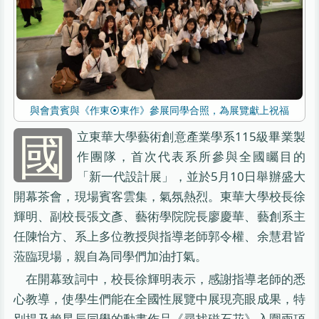
與會貴賓與《作東⦿東作》參展同學合照，為展覽獻上祝福
國
立東華大學藝術創意產業學系115級畢業製
作團隊，首次代表系所參與全國矚目的
「新一代設計展」，並於5月10日舉辦盛大
開幕茶會，現場賓客雲集，氣氛熱烈。東華大學校長徐
輝明、副校長張文彥、藝術學院院長廖慶華、藝創系主
任陳怡方、系上多位教授與指導老師郭令權、余慧君皆
蒞臨現場，親自為同學們加油打氣。
在開幕致詞中，校長徐輝明表示，感謝指導老師的悉
心教導，使學生們能在全國性展覽中展現亮眼成果，特
別提及賴星辰同學的動畫作品《尋找磁石花》入圍兩項