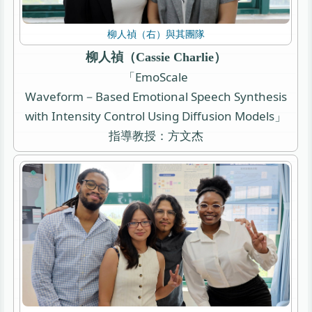
柳人禎（右）與其團隊
柳人禎（Cassie Charlie）
「EmoScale
Waveform－Based Emotional Speech Synthesis
with Intensity Control Using Diffusion Models」
指導教授：方文杰