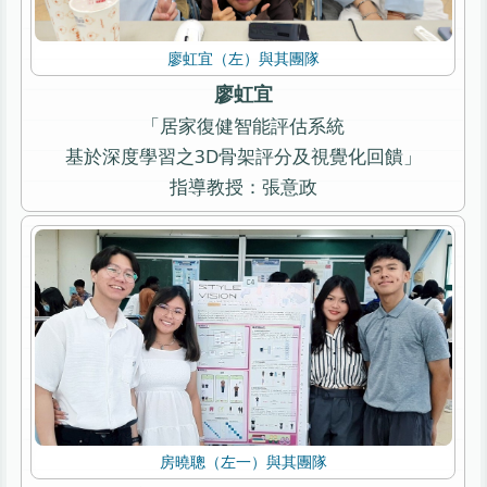
廖虹宜（左）與其團隊
廖虹宜
「居家復健智能評估系統
基於深度學習之3D骨架評分及視覺化回饋」
指導教授：張意政
房曉聰（左一）與其團隊