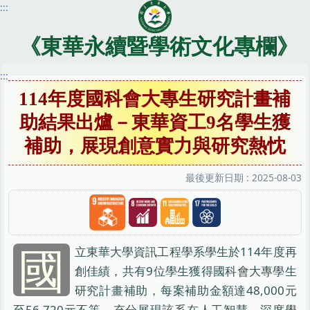
:::
跳
到
主
《東華永續暨學術文化專欄》
要
內
:::
容
114年度國科會大專生研究計畫補
區
助結果出爐－東華資工9名學生獲
補助，展現創意實力與研究熱忱
最後更新日期 :
2025-08-03
國
立東華大學資訊工程學系學生於114年度再
創佳績，共有9位學生獲得國科會大專學生
研究計畫補助，每案補助金額達48,000元
至56,720元不等，充分展現該系在人工智慧、深度學