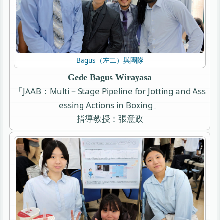
Bagus（左二）與團隊
Gede Bagus Wirayasa
「JAAB：Multi－Stage Pipeline for Jotting and Ass
essing Actions in Boxing」
指導教授：張意政