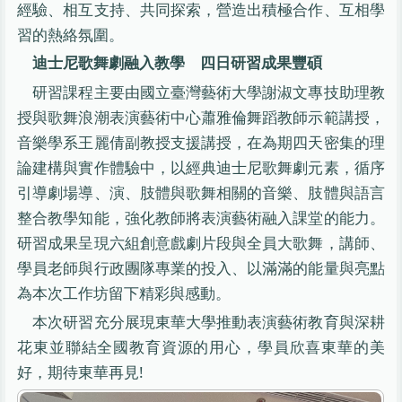
經驗、相互支持、共同探索，營造出積極合作、互相學
習的熱絡氛圍。
迪士尼歌舞劇融入教學 四日研習成果豐碩
研習課程主要由國立臺灣藝術大學謝淑文專技助理教
授與歌舞浪潮表演藝術中心蕭雅倫舞蹈教師示範講授，
音樂學系王麗倩副教授支援講授，在為期四天密集的理
論建構與實作體驗中，以經典迪士尼歌舞劇元素，循序
引導劇場導、演、肢體與歌舞相關的音樂、肢體與語言
整合教學知能，強化教師將表演藝術融入課堂的能力。
研習成果呈現六組創意戲劇片段與全員大歌舞，講師、
學員老師與行政團隊專業的投入、以滿滿的能量與亮點
為本次工作坊留下精彩與感動。
本次研習充分展現東華大學推動表演藝術教育與深耕
花東並聯結全國教育資源的用心，學員欣喜東華的美
好，期待東華再見!