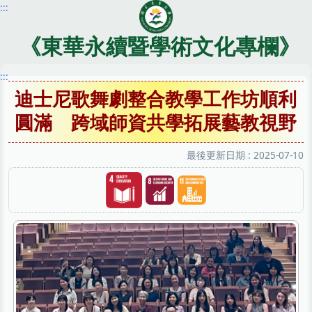
:::
跳
到
主
《東華永續暨學術文化專欄》
要
內
:::
容
迪士尼歌舞劇整合教學工作坊順利
區
圓滿 跨域師資共學拓展藝教視野
最後更新日期 :
2025-07-10