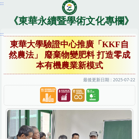
:::
跳
到
主
《東華永續暨學術文化專欄》
要
內
:::
容
東華大學驗證中心推廣「KKF自
區
然農法」 廢棄物變肥料 打造零成
本有機農業新模式
最後更新日期 :
2025-07-22