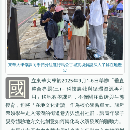
東華大學修課同學們分組進行馬公古城實境解謎深入了解在地歷
史
國
立東華大學於2025年9月1-6日舉辦「垂直
整合專題(三)－科技農牧與循環資源再利
用」移地教學課程，不僅關注藍碳與生態
復育，也將「在地文化走讀」作為核心學習單元。課程
帶領學生走入澎湖的街道巷弄與漁村社群，讓青年學子
親身體驗地方文化創意如何轉化為永續發展的驅動力。