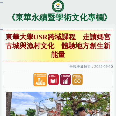
:::
跳
到
主
《東華永續暨學術文化專欄》
要
內
:::
容
東華大學USR跨域課程 走讀媽宮
區
古城與漁村文化 體驗地方創生新
能量
最後更新日期 :
2025-09-10