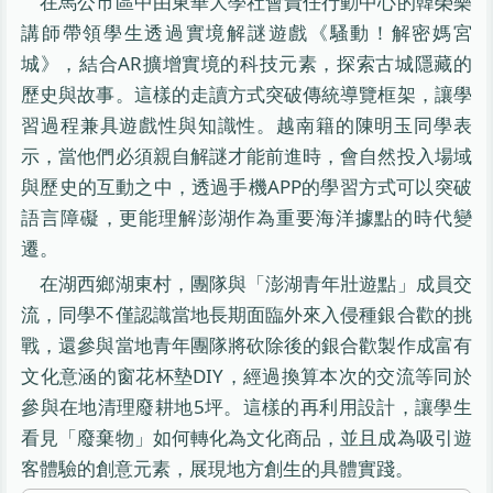
在馬公市區中由東華大學社會責任行動中心的韓榮樂
講師帶領學生透過實境解謎遊戲《騷動！解密媽宮
城》，結合AR擴增實境的科技元素，探索古城隱藏的
歷史與故事。這樣的走讀方式突破傳統導覽框架，讓學
習過程兼具遊戲性與知識性。越南籍的陳明玉同學表
示，當他們必須親自解謎才能前進時，會自然投入場域
與歷史的互動之中，透過手機APP的學習方式可以突破
語言障礙，更能理解澎湖作為重要海洋據點的時代變
遷。
在湖西鄉湖東村，團隊與「澎湖青年壯遊點」成員交
流，同學不僅認識當地長期面臨外來入侵種銀合歡的挑
戰，還參與當地青年團隊將砍除後的銀合歡製作成富有
文化意涵的窗花杯墊DIY，經過換算本次的交流等同於
參與在地清理廢耕地5坪。這樣的再利用設計，讓學生
看見「廢棄物」如何轉化為文化商品，並且成為吸引遊
客體驗的創意元素，展現地方創生的具體實踐。