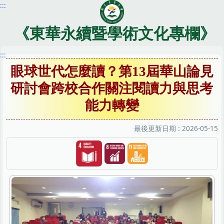
:::
跳
到
主
《東華永續暨學術文化專欄》
要
內
:::
容
眼球世代怎麼讀？第13屆華山論見
區
研討會跨校合作關注閱讀力與思考
能力轉變
最後更新日期 :
2026-05-15