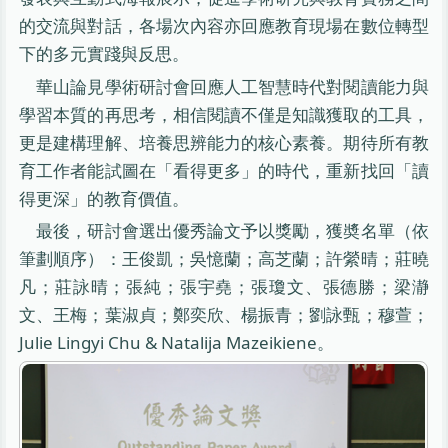
的交流與對話，各場次內容亦回應教育現場在數位轉型
下的多元實踐與反思。
華山論見學術研討會回應人工智慧時代對閱讀能力與
學習本質的再思考，相信閱讀不僅是知識獲取的工具，
更是建構理解、培養思辨能力的核心素養。期待所有教
育工作者能試圖在「看得更多」的時代，重新找回「讀
得更深」的教育價值。
最後，研討會選出優秀論文予以獎勵，獲奬名單（依
筆劃順序）：王俊凱；吳憶蘭；高芝蘭；許縈晴；莊曉
凡；莊詠晴；張純；張宇堯；張瓊文、張德勝；梁瀞
文、王梅；葉淑貞；鄭奕欣、楊振青；劉詠甄；穆萱；
Julie Lingyi Chu & Natalija Mazeikiene。