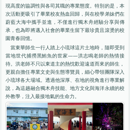
現高度的協調性與各司其職的專業態度。特別的是，本
次活動更吸引了畢業校友熱血回歸，與在校學弟妹們在
蔚藍大海中攜手並進，不僅進行獨木舟經驗分享與傳
承，也為即將邁入社會的畢業生留下最珍貴且滾燙的校
園青春回憶。
當東華師生一行人踏上小琉球這片土地時，隨即受到
當地世代捕撈黑鮪魚的世家——洪志鳴老師的熱情接
待。洪老師不只以東道主的熱忱歡迎遠道而來的師生，
更親自擔任專業文史與生態導覽員，細心帶領團隊深入
小琉球各大場域。透過他深厚、在地的視角進行專業解
說，為這趟融合獨木舟技能、地方文化與海洋永續的校
外教學，注入最接地氣的生命力。