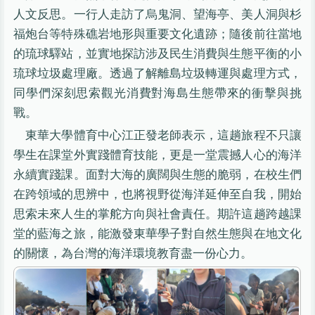
人文反思。一行人走訪了烏鬼洞、望海亭、美人洞與杉
福炮台等特殊礁岩地形與重要文化遺跡；隨後前往當地
的琉球驛站，並實地探訪涉及民生消費與生態平衡的小
琉球垃圾處理廠。透過了解離島垃圾轉運與處理方式，
同學們深刻思索觀光消費對海島生態帶來的衝擊與挑
戰。
東華大學體育中心江正發老師表示，這趟旅程不只讓
學生在課堂外實踐體育技能，更是一堂震撼人心的海洋
永續實踐課。面對大海的廣闊與生態的脆弱，在校生們
在跨領域的思辨中，也將視野從海洋延伸至自我，開始
思索未來人生的掌舵方向與社會責任。期許這趟跨越課
堂的藍海之旅，能激發東華學子對自然生態與在地文化
的關懷，為台灣的海洋環境教育盡一份心力。