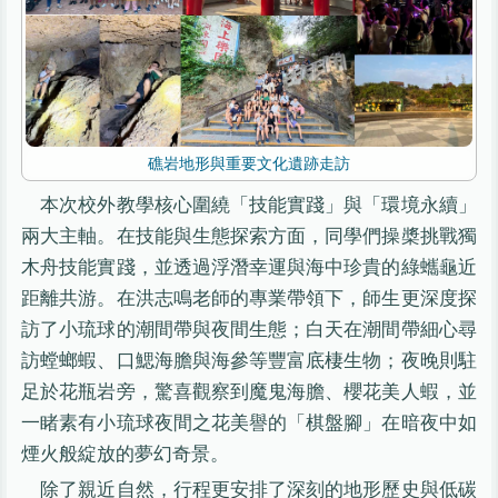
礁岩地形與重要文化遺跡走訪
本次校外教學核心圍繞「技能實踐」與「環境永續」
兩大主軸。在技能與生態探索方面，同學們操槳挑戰獨
木舟技能實踐，並透過浮潛幸運與海中珍貴的綠蠵龜近
距離共游。在洪志鳴老師的專業帶領下，師生更深度探
訪了小琉球的潮間帶與夜間生態；白天在潮間帶細心尋
訪螳螂蝦、口鰓海膽與海參等豐富底棲生物；夜晚則駐
足於花瓶岩旁，驚喜觀察到魔鬼海膽、櫻花美人蝦，並
一睹素有小琉球夜間之花美譽的「棋盤腳」在暗夜中如
煙火般綻放的夢幻奇景。
除了親近自然，行程更安排了深刻的地形歷史與低碳