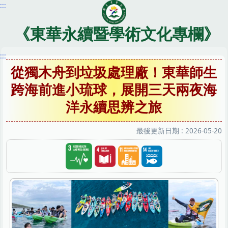
:::
跳
到
主
《東華永續暨學術文化專欄》
要
內
:::
容
從獨木舟到垃圾處理廠！東華師生
區
跨海前進小琉球，展開三天兩夜海
洋永續思辨之旅
最後更新日期 :
2026-05-20