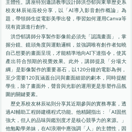
主體性。講座特別邀請教學設計師洪岱郁與東華歷史系
校友林辰祐蒞校分享，以「AI導入影音創作概論」為
題，帶領師生從電影美學出發，學習如何運用Canva等
現有資源進行創作。
洪岱郁講師分享製作影像前必須先「認識畫面」，掌
握分鏡、鏡頭角度與運動邏輯，並強調唯有創作者知曉
自己想要的畫面呈現，才能精準地向AI下達指令，使其
產出符合預期的視覺效果。此外，講師提及「分場大
綱」是影像製作的重要基石，以120分鐘的電影為例，
至少需要120頁涵蓋台詞與畫面細節的劇本，同時提醒
學生，除了畫面外，聲音與光影的運用更是形塑作品氛
圍的關鍵要素。
歷史系校友林辰祐則分享其近期參與的實務專案，透
過AI輔助工程師建構程式功能。他精闢指出：「AI固然
強大，但人的品味與鑑別度才是核心競爭力的來源。」
他勉勵學弟妹，在AI浪潮中應強調「人」的主體性，因