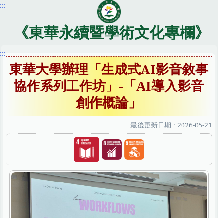
:::
跳
到
主
《東華永續暨學術文化專欄》
要
內
:::
容
東華大學辦理「生成式AI影音敘事
區
協作系列工作坊」-「AI導入影音
創作概論」
最後更新日期 :
2026-05-21