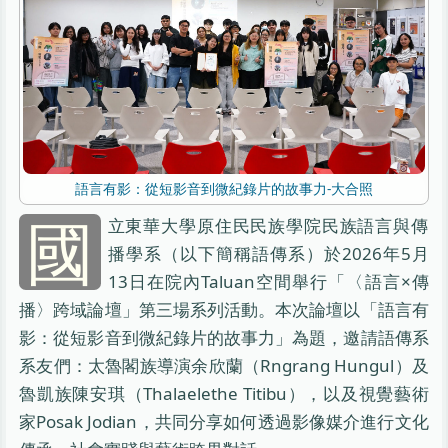
語言有影：從短影音到微紀錄片的故事力-大合照
國
立東華大學原住民民族學院民族語言與傳
播學系（以下簡稱語傳系）於2026年5月
13日在院內Taluan空間舉行「〈語言×傳
播〉跨域論壇」第三場系列活動。本次論壇以「語言有
影：從短影音到微紀錄片的故事力」為題，邀請語傳系
系友們：太魯閣族導演余欣蘭（Rngrang Hungul）及
魯凱族陳安琪（Thalaelethe Titibu），以及視覺藝術
家Posak Jodian，共同分享如何透過影像媒介進行文化