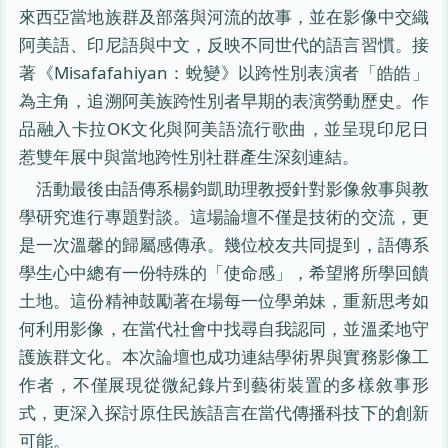
來西亞當地族群及部落與河流的故事，並在影像中交織
阿美語、印尼語與中文，反映不同世代的語言習慣。接
著《Misafafahiyan：蛻變》以跨性別表演者「皓皓」
為主角，追溯阿美族跨性別者早期的表演勞動歷史。作
品融入卡拉OK文化與阿美語流行歌曲，並呈現印尼日
惹雙年展中與當地跨性別社群產生深刻連結。
活動最後由語傳系楊鈞凱助理教授針對影像敘事與教
學研究進行專題對談。這場論壇不僅是技術的交流，更
是一次溫馨的歸屬感傳承。幾位校友共同提到，語傳系
學生心中總有一份特殊的「使命感」，希望將所學回饋
土地。這份精神鼓勵著在場每一位學弟妹，重新思考如
何利用影像，在當代社會中找尋自我認同，並溫柔地守
護族群文化。本次論壇也成功連結學術界與實務影像工
作者，不僅展現從微紀錄片到藝術裝置的多樣敘事形
式，更深入探討原住民族語言在當代傳播科技下的創新
可能。