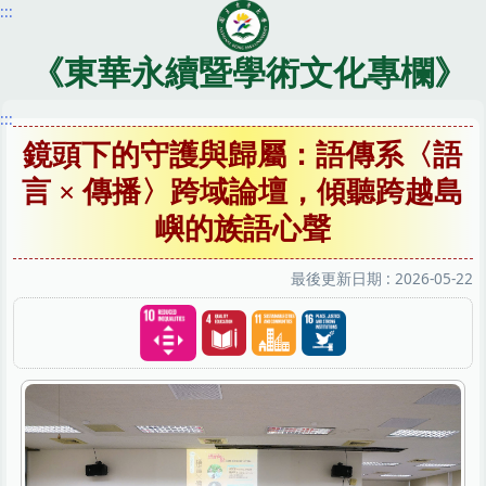
:::
跳
到
主
《東華永續暨學術文化專欄》
要
內
:::
容
鏡頭下的守護與歸屬：語傳系〈語
區
言 × 傳播〉跨域論壇，傾聽跨越島
嶼的族語心聲
最後更新日期 :
2026-05-22