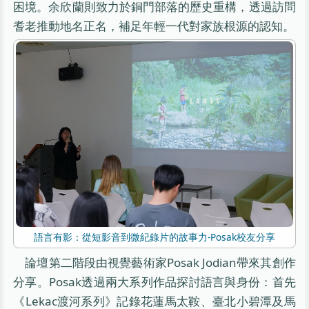
困境。余欣蘭則致力於銅門部落的歷史重構，透過訪問
耆老推動地名正名，補足年輕一代對家族根源的認知。
語言有影：從短影音到微紀錄片的故事力-Posak校友分享
論壇第二階段由視覺藝術家Posak Jodian帶來其創作
分享。Posak透過兩大系列作品探討語言與身份：首先
《Lekac渡河系列》記錄花蓮馬太鞍、臺北小碧潭及馬