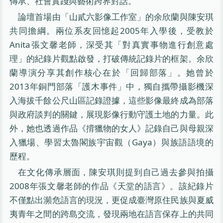
傳承、社會實踐與藝術跨界對話。
論壇首場由「山貳六影像工作室」的余欣蘭與陳安琪
共同擔綱。兩位系友回憶起2005年入學後，受教於
Anita張文馨老師，深受其「對真實事物進行創意處
理」的紀錄片觀點啟發，打破傳統記錄片的框架。余欣
蘭導演分享其創作核心在於「回歸部落」。她曾於
2013年銅門部落「護木事件」中，獨自攜帶攝影機深
入海拔千餘公尺山區記錄證據，這些影像最終成為部落
與政府談判的關鍵，展現影像行動守護土地的力量。此
外，她也透過作品《揹獵物的女人》記錄自己與母親深
入獵場、學習太魯閣族宇宙觀（Gaya）與族語語境的
歷程。
在文化傳承層面，陳安琪則提到自己過去參與拍攝
2008年張文馨老師的作品《天堂的語言》。該紀錄片
不僅點出瀕危語言的現況，更促成臺灣原住民族與夏威
夷青年之間的跨島交流，發現兩地在語言保存上的共同