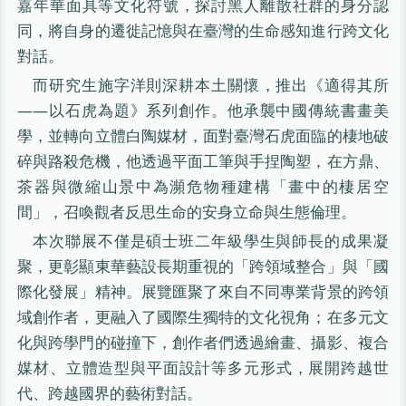
嘉年華面具等文化符號，探討黑人離散社群的身分認
同，將自身的遷徙記憶與在臺灣的生命感知進行跨文化
對話。
而研究生施字洋則深耕本土關懷，推出《適得其所
——以石虎為題》系列創作。他承襲中國傳統書畫美
學，並轉向立體白陶媒材，面對臺灣石虎面臨的棲地破
碎與路殺危機，他透過平面工筆與手捏陶塑，在方鼎、
茶器與微縮山景中為瀕危物種建構「畫中的棲居空
間」，召喚觀者反思生命的安身立命與生態倫理。
本次聯展不僅是碩士班二年級學生與師長的成果凝
聚，更彰顯東華藝設長期重視的「跨領域整合」與「國
際化發展」精神。展覽匯聚了來自不同專業背景的跨領
域創作者，更融入了國際生獨特的文化視角；在多元文
化與跨學門的碰撞下，創作者們透過繪畫、攝影、複合
媒材、立體造型與平面設計等多元形式，展開跨越世
代、跨越國界的藝術對話。