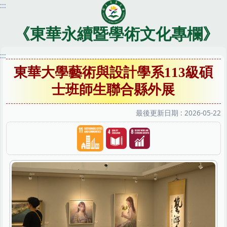
:::
跳
到
主
《東華永續暨學術文化專欄》
要
內
:::
容
東華大學藝術與設計學系113級碩
區
士班師生聯合縣外展
最後更新日期 :
2026-05-22