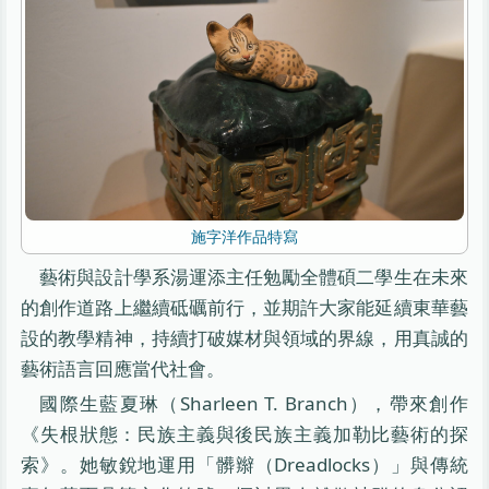
施字洋作品特寫
藝術與設計學系湯運添主任勉勵全體碩二學生在未來
的創作道路上繼續砥礪前行，並期許大家能延續東華藝
設的教學精神，持續打破媒材與領域的界線，用真誠的
藝術語言回應當代社會。
國際生藍夏琳（Sharleen T. Branch），帶來創作
《失根狀態：民族主義與後民族主義加勒比藝術的探
索》。她敏銳地運用「髒辮（Dreadlocks）」與傳統