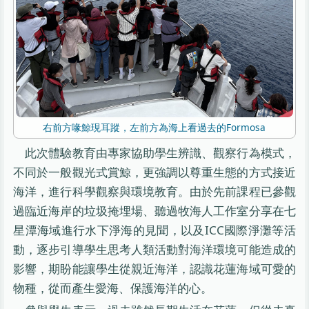
右前方喙鯨現耳蹤，左前方為海上看過去的Formosa
此次體驗教育由專家協助學生辨識、觀察行為模式，
不同於一般觀光式賞鯨，更強調以尊重生態的方式接近
海洋，進行科學觀察與環境教育。由於先前課程已參觀
過臨近海岸的垃圾掩埋場、聽過牧海人工作室分享在七
星潭海域進行水下淨海的見聞，以及ICC國際淨灘等活
動，逐步引導學生思考人類活動對海洋環境可能造成的
影響，期盼能讓學生從親近海洋，認識花蓮海域可愛的
物種，從而產生愛海、保護海洋的心。