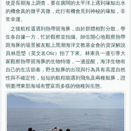
使是長期海上調查，要在廣闊的太平洋上遇到喙鯨出水
的機會真的微乎其微，此行有機會見到神秘的喙鯨，非
常幸運。
之後航程還遇到熱帶斑海豚，由於群體相對分散，學
生各自據一方，忙於觀察並拍攝。師生開心地觀察熱帶
斑海豚的場景被友船上黑潮海洋文教基金會的資深解說
員林思瑩（英文名Olic）拍了下來。林東良一邊引導大
家觀察熱帶斑海豚的生物特徵，一邊提醒，海洋生物有
自己的生活節奏，野生鯨豚的出現與行為具有高度自然
性與不確定性，短短的航程能遇到飛魚及兩種鯨豚，證
明臺灣東部海域有豐富而多樣的物種與生態。