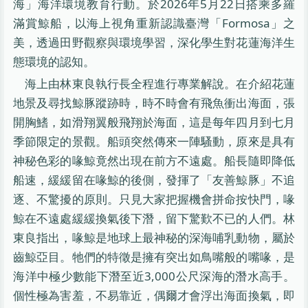
海」海洋環境教育行動。於2026年5月22日搭乘多羅
滿賞鯨船，以海上視角重新認識臺灣「Formosa」之
美，透過田野觀察與環境學習，深化學生對花蓮海洋生
態環境的認知。
海上由林東良執行長全程進行專業解說。在介紹花蓮
地景及尋找鯨豚蹤跡時，時不時會有飛魚衝出海面，張
開胸鰭，如滑翔翼般飛翔於海面，這是每年四月到七月
季節限定的景觀。船頭突然傳來一陣騷動，原來是具有
神秘色彩的喙鯨竟然出現在前方不遠處。船長隨即降低
船速，緩緩留在喙鯨的後側，發揮了「友善鯨豚」不追
逐、不驚擾的原則。只見大家把握機會拼命按快門，喙
鯨在不遠處緩緩換氣後下潛，留下驚歎不已的人們。林
東良指出，喙鯨是地球上最神秘的深海哺乳動物，屬於
齒鯨亞目。牠們的特徵是擁有突出如鳥嘴般的嘴喙，是
海洋中極少數能下潛至近3,000公尺深海的潛水高手。
個性極為害羞，不易靠近，偶爾才會浮出海面換氣，即