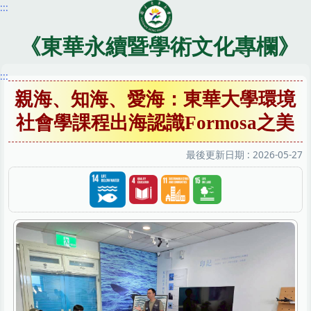
:::
跳
到
主
《東華永續暨學術文化專欄》
要
內
:::
容
親海、知海、愛海：東華大學環境
區
社會學課程出海認識Formosa之美
最後更新日期 :
2026-05-27