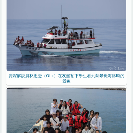
資深解說員林思瑩（Olic）在友船拍下學生看到熱帶斑海豚時的
景象