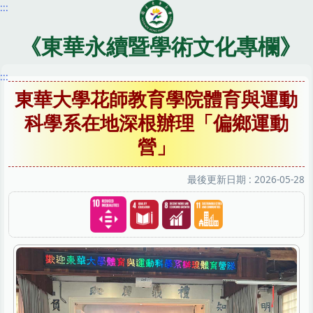
:::
跳
到
主
《東華永續暨學術文化專欄》
要
內
:::
容
東華大學花師教育學院體育與運動
區
科學系在地深根辦理「偏鄉運動
營」
最後更新日期 :
2026-05-28