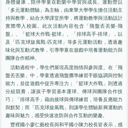
身體健康，陪伴學童在歡樂中學習與成長。運動營以
「多元運動體驗」為主軸，由東華大學學生擔任活動主
持與教學，結合大學課堂所學，將運動教學與活動設計
實際帶入校園。此次活動內容包含「飛盤丟丟樂-飛
盤」、「籃球大作戰-籃球」、「排球高手-排球」，以
及「匹克球旋風戰-匹克球」等多元運動活動，透過趣
味化與互動式教學，引導學童在遊戲中培養運動能力與
團隊合作精神。
活動過程中，學生們展現高度熱情與參與度。在「飛
盤丟丟樂」中，學童透過飛盤擲準練習手眼協調與控制
能力，並從遊戲中提升專注力；「籃球大作戰」則透過
分組競賽，讓孩子學習基本運球、傳球與團隊合作技
巧；「排球高手」藉由接球與傳球練習，培養反應能力
與默契；而「匹克球旋風戰」則讓學生體驗新興運動的
趣味與魅力，感受快速攻防與合作互動的樂趣。
豐裡國小廖仁藝校長與和平國小陳力校長皆表示，感