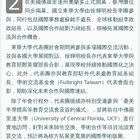
2
在美國佛羅里達州奧蘭多正式開幕，臺灣攤位
同步揭幕。國立東華大學由徐輝明校長率團參
與，同行包括國際事務處蘇銘千處長、全球移動組李政
政組長，以及國際合作組劉力綺組長，積極拓展國際交
流與合作機會。
東華大學代表團於會期間將參與多場國際交流活動，
並與各國大學展開對話。徐輝明校長亦代表東華大學與
教育部鄭英耀部長合影，展現學校持續推動國際化之決
心。此外，代表團亦與教育部駐外代表處教育組各組
長、學術交流基金會（Fulbright Taiwan）代表會面合
影，期盼深化未來合作與國際連結。
除了年會行程外，代表團後續亦特別受邀參與「臺美
半導體高等教育交流會及簽約儀式」，並將前往中佛羅
里達大學（University of Central Florida, UCF）進行
實地訪問，針對未來師生交換、學術合作等項目洽談實
質交流，預計將為校方拓展更寬廣的國際學術版圖。