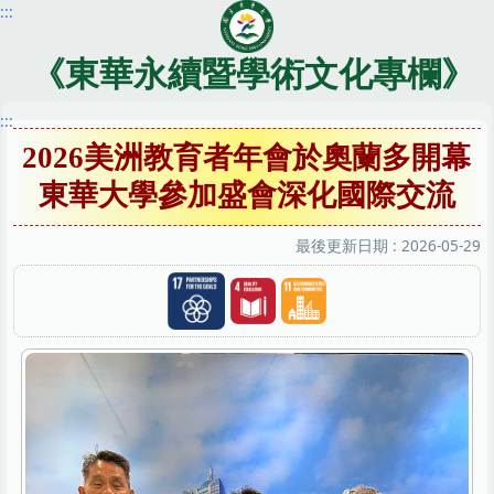
:::
跳
到
主
《東華永續暨學術文化專欄》
要
內
:::
容
2026美洲教育者年會於奧蘭多開幕
區
東華大學參加盛會深化國際交流
最後更新日期 :
2026-05-29